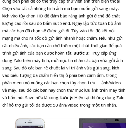
cùng bên phải để có thể truy cập thư viện ảnh trên điện thoại.
Chọn vào tất cả những hình ảnh mà bạn muốn gửi sang máy,
kích vào tùy chọn HD để đảm bảo rằng ảnh gửi ở chế độ chất
lượng cao rồi sau đó bấm nút Send. Ngay lập tức toàn bộ ảnh
mà các bạn đã chọn sẽ được gửi đi. Tùy vào tốc độ kết nối
mạng mà cho ra tốc độ gửi ảnh nhanh hoặc chậm. Nếu như gửi
rất nhiều ảnh, các bạn cần chờ thêm một chút thời gian để quá
trình gửi ảnh của bạn được hoàn tất.
Bước 3:
Truy cập ứng
dụng Zalo trên máy tính, mở mục tin nhắn các bạn vừa gửi ảnh
sang. Sau đó các bạn rê chuột lại vị trí ảnh vừa gửi sang, kích
vào biểu tượng ba chấm hiển thị ở phía bên cạnh ảnh, trong
phần menu xổ xuống các bạn chọn tùy chọn Lưu …. ảnh/video
về máy, sau đó các bạn hãy chọn thư mục lưu ảnh trên máy tính
và bấm nút Save nữa là xong.
Lưu ý:
Hiện tại thì ứng dụng Zalo
chỉ hỗ trợ gửi tối đa được 50 ảnh/video trong một tin nhắn.