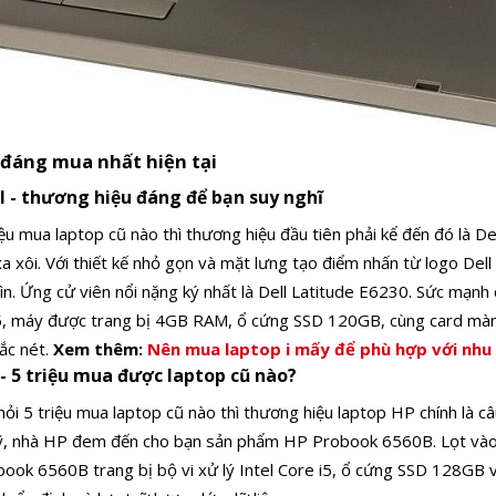
u đáng mua nhất hiện tại
l - thương hiệu đáng để bạn suy nghĩ
iệu mua laptop cũ nào thì thương hiệu đầu tiên phải kể đến đó là D
 xôi. Với thiết kế nhỏ gọn và mặt lưng tạo điểm nhấn từ logo Dell t
n. Ứng cử viên nổi nặng ký nhất là Dell Latitude E6230.
Sức mạnh 
 i5, máy được trang bị 4GB RAM, ổ cứng SSD 120GB, cùng card màn 
ắc nét.
Xem thêm:
Nên mua laptop i mấy để phù hợp với nhu
- 5 triệu mua được laptop cũ nào?
i 5 triệu mua laptop cũ nào thì thương hiệu laptop HP chính là câu
ỹ, nhà HP đem đến cho bạn sản phẩm HP Probook 6560B. Lọt vào 
ook 6560B trang bị bộ vi xử lý Intel Core i5, ổ cứng SSD 128G