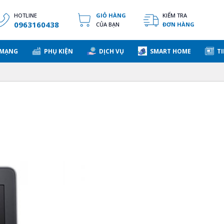
HOTLINE
GIỎ HÀNG
KIỂM TRA
0963160438
CỦA BẠN
ĐƠN HÀNG
 MẠNG
PHỤ KIỆN
DỊCH VỤ
SMART HOME
TI