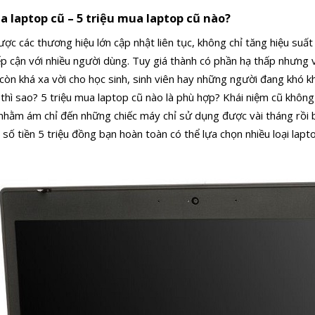
ua laptop cũ – 5 triệu mua laptop cũ nào?
được các thương hiệu lớn cập nhật liên tục, không chỉ tăng hiệu su
ếp cận với nhiều người dùng. Tuy giá thành có phần hạ thấp nhưng 
 còn khá xa vời cho học sinh, sinh viên hay những người đang khó kh
iệu thì sao? 5 triệu mua laptop cũ nào là phù hợp? Khái niệm cũ khôn
 nhằm ám chỉ đến những chiếc máy chỉ sử dụng được vài tháng rồi bá
ới số tiền 5 triệu đồng bạn hoàn toàn có thể lựa chọn nhiều loại la