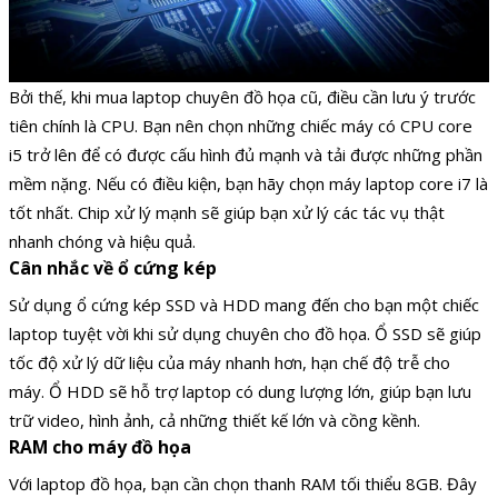
Bởi thế, khi mua laptop chuyên đồ họa cũ, điều cần lưu ý trước
tiên chính là CPU. Bạn nên chọn những chiếc máy có CPU core
i5 trở lên để có được cấu hình đủ mạnh và tải được những phần
mềm nặng. Nếu có điều kiện, bạn hãy chọn máy laptop core i7 là
tốt nhất. Chip xử lý mạnh sẽ giúp bạn xử lý các tác vụ thật
nhanh chóng và hiệu quả.
Cân nhắc về ổ cứng kép
Sử dụng ổ cứng kép SSD và HDD mang đến cho bạn một chiếc
laptop tuyệt vời khi sử dụng chuyên cho đồ họa. Ổ SSD sẽ giúp
tốc độ xử lý dữ liệu của máy nhanh hơn, hạn chế độ trễ cho
máy. Ổ HDD sẽ hỗ trợ laptop có dung lượng lớn, giúp bạn lưu
trữ video, hình ảnh, cả những thiết kế lớn và cồng kềnh.
RAM cho máy đồ họa
Với laptop đồ họa, bạn cần chọn thanh RAM tối thiểu 8GB. Đây