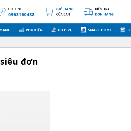
HOTLINE
GIỎ HÀNG
KIỂM TRA
0963160438
CỦA BẠN
ĐƠN HÀNG
 MẠNG
PHỤ KIỆN
DỊCH VỤ
SMART HOME
TI
 siêu đơn