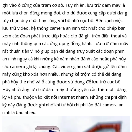
ghi vào ổ cứng của trạm cơ sở. Tuy nhiên, lưu trữ đám mây là
một lựa chọn đáng mong đợi, cho dù được cung cấp dưới dạng
tùy chọn duy nhất hay cùng với bộ nhớ cục bộ. Bên cạnh việc
lưu trữ video, hệ thống camera an ninh tốt nhất cho phép bạn
xem các đoạn phát trực tiếp hoặc clip đã ghi trên điện thoại và
máy tính thông qua các ứng dụng đồng hành. Lưu trữ đám mây
rất thuận tiện vì nó giúp bạn dễ dàng truy xuất các đoạn phim
an ninh ngay cả khi những kẻ xâm nhập đánh cắp hoặc phá hủy
các camera ghi lại chúng. Các video giám sát được gửi lên đám
mây cũng khó xóa hơn nhiều, nhưng kẻ trộm có thể dễ dàng
phá hủy thẻ nhớ và ổ cứng được sử dụng để lưu trữ cục bộ.
Hãy nhớ rằng lưu trữ đám mây thường yêu cầu thêm phí đăng
ký và phụ thuộc vào kết nối Internet nhanh. Những chi phí định
kỳ này đáng được ghi nhớ khi tự hỏi chi phí lắp đặt camera an
ninh là bao nhiêu.