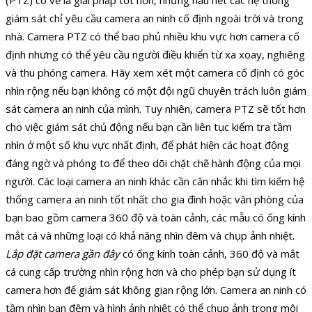
giám sát chỉ yêu cầu camera an ninh cố định ngoài trời và trong
nhà. Camera PTZ có thể bao phủ nhiều khu vực hơn camera cố
định nhưng có thể yêu cầu người điều khiển từ xa xoay, nghiêng
và thu phóng camera. Hãy xem xét một camera cố định có góc
nhìn rộng nếu bạn không có một đội ngũ chuyên trách luôn giám
sát camera an ninh của mình. Tuy nhiên, camera PTZ sẽ tốt hơn
cho việc giám sát chủ động nếu bạn cần liên tục kiểm tra tầm
nhìn ở một số khu vực nhất định, để phát hiện các hoạt động
đáng ngờ và phóng to để theo dõi chặt chẽ hành động của mọi
người. Các loại camera an ninh khác cần cân nhắc khi tìm kiếm hệ
thống camera an ninh tốt nhất cho gia đình hoặc văn phòng của
bạn bao gồm camera 360 độ và toàn cảnh, các mẫu có ống kính
mắt cá và những loại có khả năng nhìn đêm và chụp ảnh nhiệt.
Lắp đặt camera gần đây
có ống kính toàn cảnh, 360 độ và mắt
cá cung cấp trường nhìn rộng hơn và cho phép bạn sử dụng ít
camera hơn để giám sát không gian rộng lớn. Camera an ninh có
tầm nhìn ban đêm và hình ảnh nhiệt có thể chụp ảnh trong môi