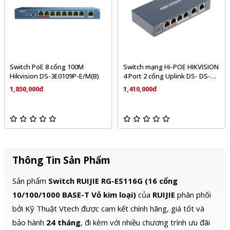
Switch PoE 8 cổng 100M
Switch mạng Hi-POE HIKVISION
Hikvision DS-3E0109P-E/M(B)
4 Port 2 cổng Uplink DS- DS-
3E0106HP-E
1,850,000đ
1,410,000đ
Thông Tin Sản Phẩm
Sản phẩm
Switch RUIJIE RG-ES116G (16 cổng
10/100/1000 BASE-T Vỏ kim loại)
của
RUIJIE
phân phối
bởi Kỹ Thuật Vtech được cam kết chính hãng, giá tốt và
bảo hành
24 tháng
, đi kèm với nhiều chương trình ưu đãi