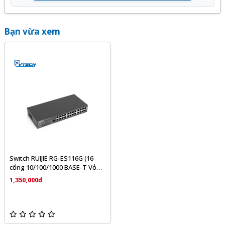
Bạn vừa xem
Switch RUIJIE RG-ES116G (16
cổng 10/100/1000 BASE-T Vỏ
kim loại)
1,350,000đ