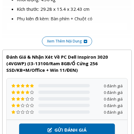
Kích thước: 29.28 x 15.4 x 32.43 cm
Phụ kiện đi kèm: Bàn phím + Chuột có
Sản phẩm
PC Dell Inspiron 3020
của
Dell
phân phối bởi
Kỹ Thuật Vtech được cam kết chính hãng, giá tốt và bảo
Xem Thêm Nội Dung
hành
12
tháng, đi kèm với nhiều chương trình ưu đãi hấp
dẫn khác.
Đánh Giá & Nhận Xét Về PC Dell Inspiron 3020
(4VGWP) (i3-13100/Ram 8GB/Ổ Cứng 256
Quý khách hàng hoàn toàn yên tâm khi lựa chọn sử dụng
SSD/KB+M/Office + Win 11/ĐEN)
sản phẩm, dịch vụ tại Kỹ Thuật Vtech.
0 đánh giá
0 đánh giá
0 đánh giá
0 đánh giá
0 đánh giá
GỬI ĐÁNH GIÁ