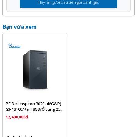
Hãy là người đầu tiên gửi đánh giá.
Bạn vừa xem
PC Dell Inspiron 3020 (4VGWP)
(i3-13100/Ram 8GB/Ổ cứng 256
SSD/KB+M/Office + Win 11/
12,490,000đ
ĐEN)