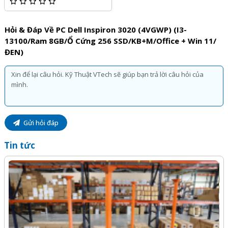
Hỏi & Đáp Về PC Dell Inspiron 3020 (4VGWP) (i3-
13100/Ram 8GB/Ổ Cứng 256 SSD/KB+M/Office + Win 11/
ĐEN)
Gửi hỏi đáp
Tin tức