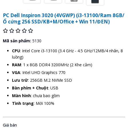
PC Dell Inspiron 3020 (4VGWP) (i3-13100/Ram 8GB/
Ổ cứng 256 SSD/KB+M/Office + Win 11/ĐEN)
Mã sản phẩm:
5130
CPU
: Intel Core i3-13100 (3.4 GHz - 4.5 GHz/12MB/4 nhân, 8
luồng)
RAM
: 1 x 8GB DDR4 3200MHz (2 Khe cắm)
VGA
: Intel UHD Graphics 770
Lưu trữ
: 256GB M.2 NVMe SSD
Bàn phím + Chuột
: USB
Màn hình
: chưa bao gồm
Tình trạng
: Mới 100%
Giá bán