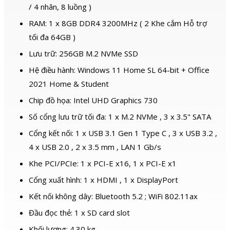
/ 4 nhân, 8 luồng )
RAM: 1 x 8GB DDR4 3200MHz ( 2 Khe cắm Hỗ trợ
tối đa 64GB )
Lưu trữ: 256GB M.2 NVMe SSD
Hệ điều hành: Windows 11 Home SL 64-bit + Office
2021 Home & Student
Chip đồ họa: Intel UHD Graphics 730
Số cổng lưu trữ tối đa: 1 x M.2 NVMe , 3 x 3.5" SATA
Cổng kết nối: 1 x USB 3.1 Gen 1 Type C , 3 x USB 3.2 ,
4 x USB 2.0 , 2 x 3.5 mm , LAN 1 Gb/s
Khe PCI/PCIe: 1 x PCI-E x16, 1 x PCI-E x1
Cổng xuất hình: 1 x HDMI , 1 x DisplayPort
Kết nối không dây: Bluetooth 5.2 ; WiFi 802.11ax
Đầu đọc thẻ: 1 x SD card slot
Khối lượng: 4.30 kg