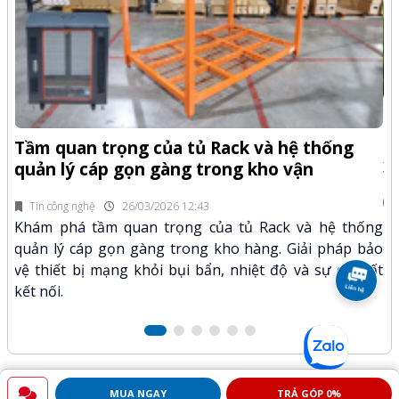
-Z
Q
Tầm quan trọng của tủ Rack và hệ thống
x
quản lý cáp gọn gàng trong kho vận
fi
Tin công nghệ
26/03/2026 12:43
n.
Kh
Khám phá tầm quan trọng của tủ Rack và hệ thống
mã
xư
quản lý cáp gọn gàng trong kho hàng. Giải pháp bảo
hảo
kỹ
vệ thiết bị mạng khỏi bụi bẩn, nhiệt độ và sự cố mất
kết nối.
MUA NGAY
TRẢ GÓP 0%