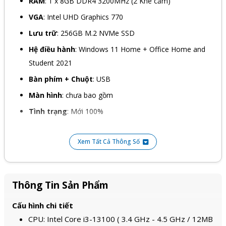
RAM
: 1 x 8GB DDR4 3200MHz (2 Khe cắm)
VGA
: Intel UHD Graphics 770
Lưu trữ
: 256GB M.2 NVMe SSD
Hệ điều hành
: Windows 11 Home + Office Home and
Student 2021
Bàn phím + Chuột
: USB
Màn hình
: chưa bao gồm
Tình trạng
: Mới 100%
Xem Tất Cả Thông Số
Thông Tin Sản Phẩm
Cấu hình chi tiết
CPU: Intel Core i3-13100 ( 3.4 GHz - 4.5 GHz / 12MB