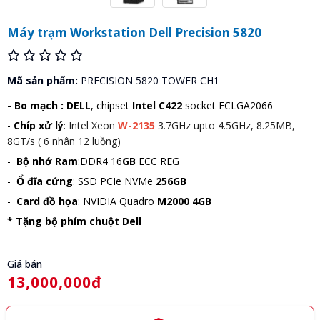
Máy trạm Workstation Dell Precision 5820
Mã sản phẩm:
PRECISION 5820 TOWER CH1
- Bo mạch :
DELL
, chipset
Intel C422
socket FCLGA2066
-
Chíp xử lý
:
Intel Xeon
W-2135
3.7GHz upto 4.5GHz, 8.25MB,
8GT/s ( 6 nhân 12 luồng)
-
Bộ nhớ Ram
:DDR4 16
GB
ECC REG
-
Ổ đĩa cứng
: SSD PCIe NVMe
256GB
-
Card đồ họa
: NVIDIA Quadro
M2000 4GB
* Tặng bộ phím chuột Dell
Giá bán
13,000,000đ