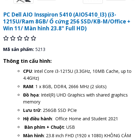
PC Dell AIO Insspiron 5410 (AIO5410_I3) (i3-
1215U/Ram 8GB/ Ổ cứng 256 SSD/KB-M/Office +
Win 11/ Màn hình 23.8" Full HD)
Mã sản phẩm:
5213
Thông tin cấu hình:
CPU
: Intel Core i3-1215U (3.3GHz, 10MB Cache, up to
4.4GHz)
RAM
: 1 x 8GB, DDR4, 2666 MHz (2 slots)
Đồ họa
: Intel(R) UHD Graphics with shared graphics
memory
Lưu trữ
: 256GB SSD PCIe
Hệ điều hành
: Office Home and Student 2021
Bàn phím + Chuột
: USB
Màn hình
: 23.8 inch FHD (1920 x 1080) KHÔNG CẢM