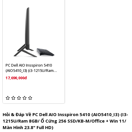
PC Dell AIO Insspiron 5410
(AIO5410_I3) (i3-1215U/Ram
8GB/ Ổ cứng 256 SSD/KB-
17,690,000đ
M/Office + Win 11/ Màn hình
23.8" Full HD)
Hỏi & Đáp Về PC Dell AIO Insspiron 5410 (AIO5410_I3) (i3-
1215U/Ram 8GB/ Ổ Cứng 256 SSD/KB-M/Office + Win 11/
Màn Hình 23.8" Full HD)