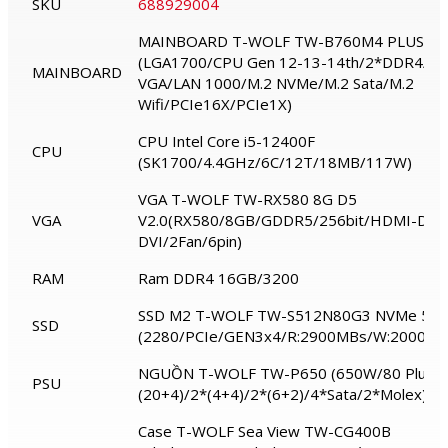
SKU
688929004
MAINBOARD T-WOLF TW-B760M4 PLUS
(LGA1700/CPU Gen 12-13-14th/2*DDR4/D
MAINBOARD
VGA/LAN 1000/M.2 NVMe/M.2 Sata/M.2
Wifi/PCIe16X/PCIe1X)
CPU Intel Core i5-12400F
CPU
(SK1700/4.4GHz/6C/12T/18MB/117W)
VGA T-WOLF TW-RX580 8G D5
VGA
V2.0(RX580/8GB/GDDR5/256bit/HDMI-DP-
DVI/2Fan/6pin)
RAM
Ram DDR4 16GB/3200
SSD M2 T-WOLF TW-S512N80G3 NVMe 51
SSD
(2280/PCIe/GEN3x4/R:2900MBs/W:2000MB
NGUỒN T-WOLF TW-P650 (650W/80 Plus/
PSU
(20+4)/2*(4+4)/2*(6+2)/4*Sata/2*Molex)
Case T-WOLF Sea View TW-CG400B