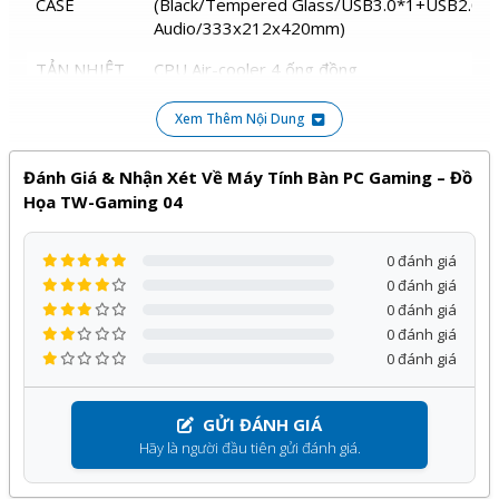
CASE
(Black/Tempered Glass/USB3.0*1+USB2.0
Audio/333x212x420mm)
TẢN NHIỆT
CPU Air-cooler 4 ống đồng
FAN CASE
Fan Case Led RGB *3
Xem Thêm Nội Dung
QUÀ TẶNG
Bộ bàn phím và chuột Gaming T-Wolf
Đánh Giá & Nhận Xét Về Máy Tính Bàn PC Gaming – Đồ
Họa TW-Gaming 04
Sản phẩm
Máy tính bàn PC Gaming – Đồ họa TW-
Gaming 04
của
T-WOLF
phân phối bởi Kỹ Thuật Vtech
0 đánh giá
được cam kết chính hãng, giá tốt và bảo hành
36 tháng
, đi
0 đánh giá
kèm với nhiều chương trình ưu đãi hấp dẫn khác.
0 đánh giá
0 đánh giá
Quý khách hàng hoàn toàn yên tâm khi lựa chọn sử dụng
0 đánh giá
sản phẩm, dịch vụ tại Kỹ Thuật Vtech.
GỬI ĐÁNH GIÁ
Hãy là người đầu tiên gửi đánh giá.