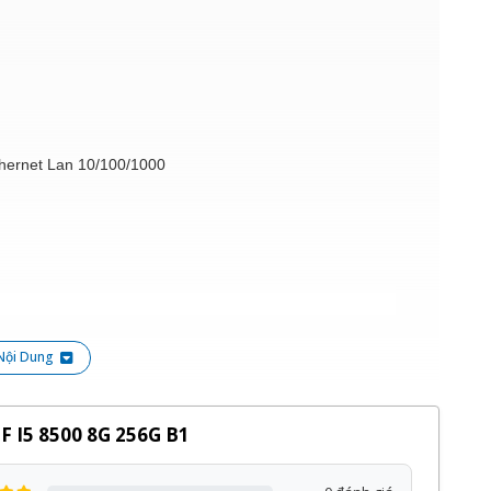
thernet Lan 10/100/1000
Nội Dung
 socket 1151 thế hệ thứ 6, 7 gồm cpu Intel Celeron,
F I5 8500 8G 256G B1