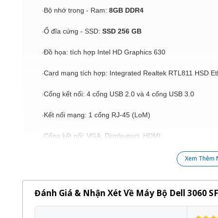
Bộ nhớ trong - Ram:
8GB DDR4
·
Ổ đĩa cứng - SSD:
SSD 256 GB
·
Đồ họa: tích hợp Intel HD Graphics 630
·
Card mạng tích hợp: Integrated Realtek RTL811 HSD E
·
Cổng kết nối: 4 cổng USB 2.0 và 4 cổng USB 3.0
·
Kết nối mạng: 1 cổng RJ-45 (LoM)
·
Cổng kết nối: VGA, Displayport, HDMI
·
Đặc điểm nổi bật của case đồng bộ Dell 3060 SFF:
Xem Thêm 
Case sử dụng main chipset Intel B250 hỗ trợ bộ vi xử lý
·
Pentium, Core i3, i5, i7.
Đánh Giá & Nhận Xét Về Máy Bộ Dell 3060 SF
Máy gồm 2 khe ram DDR4
·