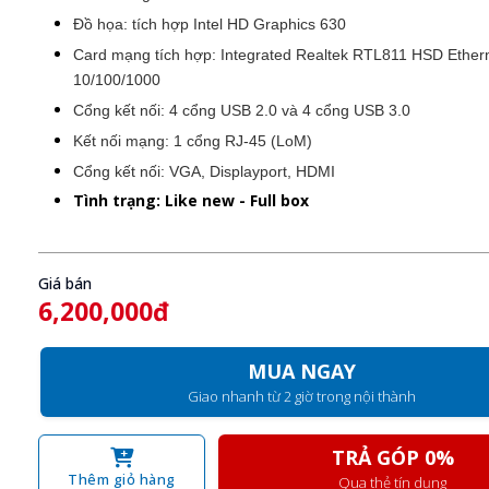
Đồ họa: tích hợp Intel HD Graphics 630
Card mạng tích hợp: Integrated Realtek RTL811 HSD Ether
10/100/1000
Cổng kết nối: 4 cổng USB 2.0 và 4 cổng USB 3.0
Kết nối mạng: 1 cổng RJ-45 (LoM)
Cổng kết nối: VGA, Displayport, HDMI
Tình trạng: Like new - Full box
Giá bán
6,200,000đ
MUA NGAY
Giao nhanh từ 2 giờ trong nội thành
TRẢ GÓP 0%
Thêm giỏ hàng
Qua thẻ tín dụng