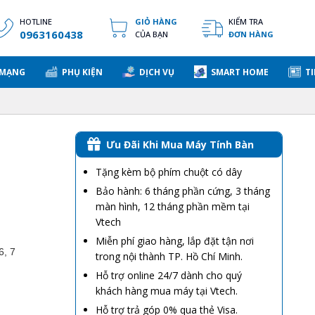
HOTLINE
GIỎ HÀNG
KIỂM TRA
0963160438
CỦA BẠN
ĐƠN HÀNG
 MẠNG
PHỤ KIỆN
DỊCH VỤ
SMART HOME
TI
1
Ưu Đãi Khi Mua Máy Tính Bàn
Tặng kèm bộ phím chuột có dây
Bảo hành: 6 tháng phần cứng, 3 tháng
màn hình, 12 tháng phần mềm tại
Vtech
Miễn phí giao hàng, lắp đặt tận nơi
6, 7
trong nội thành TP. Hồ Chí Minh.
Hỗ trợ online 24/7 dành cho quý
khách hàng mua máy tại Vtech.
Hỗ trợ trả góp 0% qua thẻ Visa.