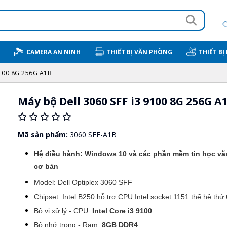
CAMERA AN NINH
THIẾT BỊ VĂN PHÒNG
THIẾT BỊ
9100 8G 256G A1B
Máy bộ Dell 3060 SFF i3 9100 8G 256G A
Mã sản phẩm:
3060 SFF-A1B
Hệ điều hành: Windows 10 và các phần mềm tin học v
cơ bản
Model: Dell Optiplex 3060 SFF
Chipset: Intel B250 hỗ trợ CPU Intel socket 1151 thế hệ thứ 
Bộ vi xử lý - CPU:
Intel Core i3 9100
Bộ nhớ trong - Ram:
8GB DDR4