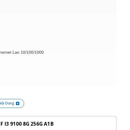
thernet Lan 10/100/1000
Nội Dung
 socket 1151 thế hệ thứ 6, 7 gồm cpu Intel Celeron,
F I3 9100 8G 256G A1B