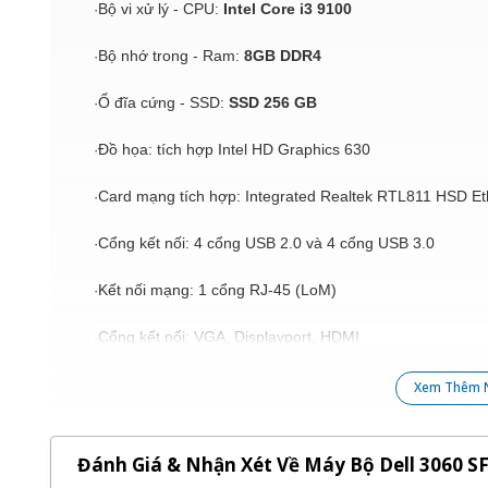
Bộ vi xử lý - CPU:
Intel Core i3 9100
·
Bộ nhớ trong - Ram:
8GB DDR4
·
Ổ đĩa cứng - SSD:
SSD 256 GB
·
Đồ họa: tích hợp Intel HD Graphics 630
·
Card mạng tích hợp: Integrated Realtek RTL811 HSD E
·
Cổng kết nối: 4 cổng USB 2.0 và 4 cổng USB 3.0
·
Kết nối mạng: 1 cổng RJ-45 (LoM)
·
Cổng kết nối: VGA, Displayport, HDMI
·
Đặc điểm nổi bật của case đồng bộ Dell 3060 SFF:
Xem Thêm 
Case sử dụng main chipset Intel B250 hỗ trợ bộ vi xử lý
·
Pentium, Core i3, i5, i7.
Đánh Giá & Nhận Xét Về Máy Bộ Dell 3060 SF