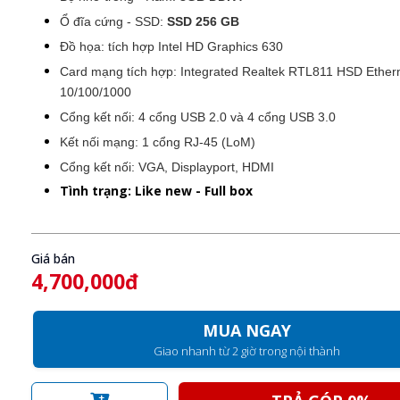
Ổ đĩa cứng - SSD:
SSD 256 GB
Đồ họa: tích hợp Intel HD Graphics 630
Card mạng tích hợp: Integrated Realtek RTL811 HSD Ether
10/100/1000
Cổng kết nối: 4 cổng USB 2.0 và 4 cổng USB 3.0
Kết nối mạng: 1 cổng RJ-45 (LoM)
Cổng kết nối: VGA, Displayport, HDMI
Tình trạng: Like new - Full box
Giá bán
4,700,000đ
MUA NGAY
Giao nhanh từ 2 giờ trong nội thành