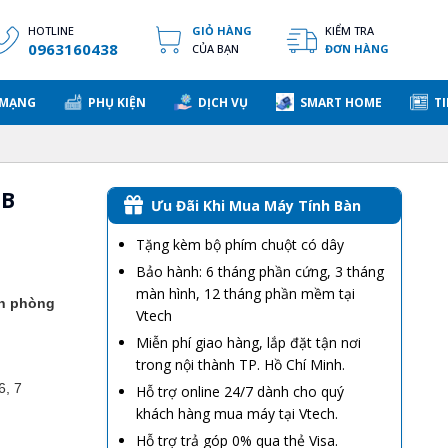
HOTLINE
GIỎ HÀNG
KIỂM TRA
0963160438
CỦA BẠN
ĐƠN HÀNG
 MẠNG
PHỤ KIỆN
DỊCH VỤ
SMART HOME
TI
1B
Ưu Đãi Khi Mua Máy Tính Bàn
Tặng kèm bộ phím chuột có dây
Bảo hành: 6 tháng phần cứng, 3 tháng
màn hình, 12 tháng phần mềm tại
ăn phòng
Vtech
Miễn phí giao hàng, lắp đặt tận nơi
trong nội thành TP. Hồ Chí Minh.
6, 7
Hỗ trợ online 24/7 dành cho quý
khách hàng mua máy tại Vtech.
Hỗ trợ trả góp 0% qua thẻ Visa.