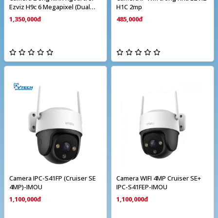
Ezviz H9c 6 Megapixel (Dual
H1C 2mp
camera)
1,350,000đ
485,000đ
Camera IPC-S41FP (Cruiser SE
Camera WIFI 4MP Cruiser SE+
4MP)-IMOU
IPC-S41FEP-IMOU
1,100,000đ
1,100,000đ