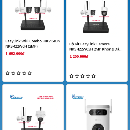
EasyLink WiFi Combo HIKVISION
Bộ Kit EasyLink Camera
NKS422W0H (2MP)
NKS422W03H 2MP Không Dây
1,692,000đ
HIKVISION
2,200,000đ