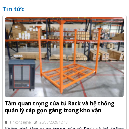
Tin tức
Q
-Z
x
Tầm quan trọng của tủ Rack và hệ thống
quản lý cáp gọn gàng trong kho vận
fi
K
n.
x
Tin công nghệ
26/03/2026 12:43
Khám phá tầm quan trọng của tủ Rack và hệ thống