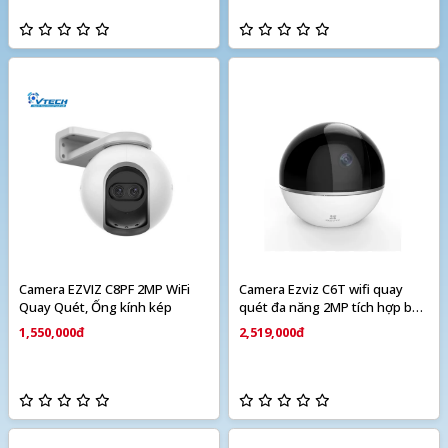
Camera EZVIZ C8PF 2MP WiFi
Camera Ezviz C6T wifi quay
Quay Quét, Ống kính kép
quét đa năng 2MP tích hợp báo
động
1,550,000đ
2,519,000đ