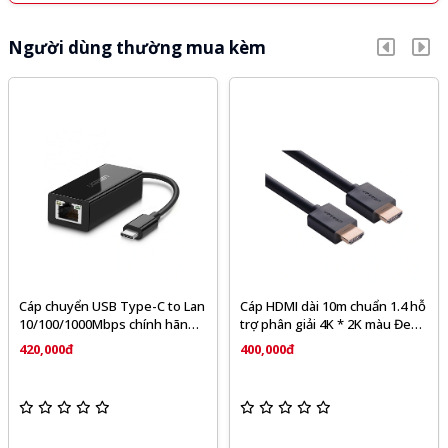
Người dùng thường mua kèm
Cáp chuyển USB Type-C to Lan
Cáp HDMI dài 10m chuẩn 1.4 hỗ
10/100/1000Mbps chính hãng
trợ phân giải 4K * 2K màu Đen
Ugreen 50307 cao cấp
(HD104) Ugreen 10110
420,000đ
400,000đ