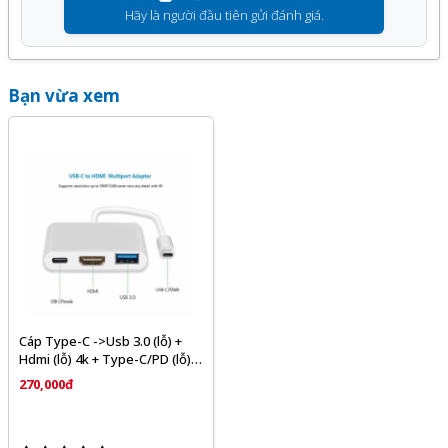
Hãy là người đầu tiên gửi đánh giá.
Bạn vừa xem
Cáp Type-C ->Usb 3.0 (lỗ) +
Hdmi (lỗ) 4k + Type-C/PD (lỗ)
dây 15cm
270,000đ