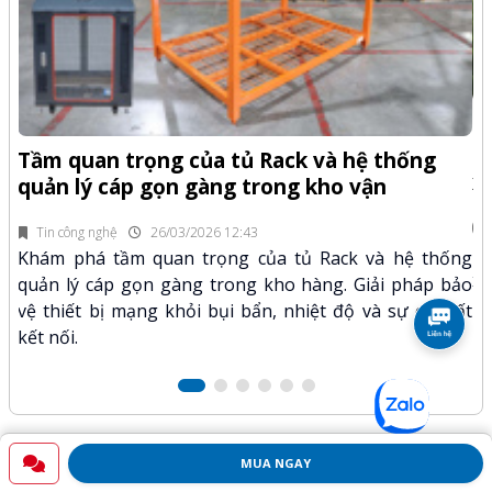
-Z
Q
Tầm quan trọng của tủ Rack và hệ thống
x
quản lý cáp gọn gàng trong kho vận
fi
Tin công nghệ
26/03/2026 12:43
n.
Kh
Khám phá tầm quan trọng của tủ Rack và hệ thống
mã
xư
quản lý cáp gọn gàng trong kho hàng. Giải pháp bảo
hảo
kỹ
vệ thiết bị mạng khỏi bụi bẩn, nhiệt độ và sự cố mất
kết nối.
MUA NGAY