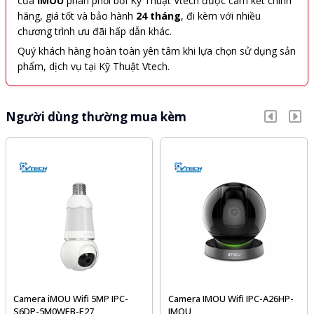
của
IMOU
phân phối bởi Kỹ Thuật Vtech được cam kết chính
hãng, giá tốt và bảo hành
24 tháng
, đi kèm với nhiều
chương trình ưu đãi hấp dẫn khác.
Quý khách hàng hoàn toàn yên tâm khi lựa chọn sử dụng sản
phẩm, dịch vụ tại Kỹ Thuật Vtech.
Người dùng thường mua kèm
Camera iMOU Wifi 5MP IPC-
Camera IMOU Wifi IPC-A26HP-
S6DP-5M0WEB-E27
IMOU