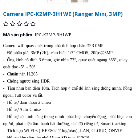
Camera IPC-K2MP-3H1WE (Ranger Mini, 3MP)
Mã sản phẩm:
IPC-K2MP-3H1WE
Camera wifi quay quét trong nhà tích hợp chân đế 3.0MP
- Độ phân giải 3MP (2K), cảm biến 1/3” CMOS, 20fps@3MP
- Ống kính cố đinh 3.6mm, góc nhìn 73°, quay quét ngang 355°, quay
quét dọc -5° – 50°
- Chuẩn nén H.265
- Chống ngược sáng HDR
- Tầm nhìn ban đêm 10m. Tích hợp 4 chế độ ánh sáng thông minh, hồng
ngoại, full color và tắt.
- Hỗ trợ đàm thoại 2 chiều
- Hỗ trợ Auto-Cruise
- Hỗ trợ các tính năng thông minh: phát hiện chuyển động, phát hiện con
người, phát hiện âm thanh bất thường, chế độ riêng tư, Smart tracking.
- Tích hợp Wi-Fi 6 (IEEE802.11b/g/n/ax), LAN, CLOUD, ONVIF
- Hỗ trợ khe cắm thẻ nhớ Micro SD max 512GB