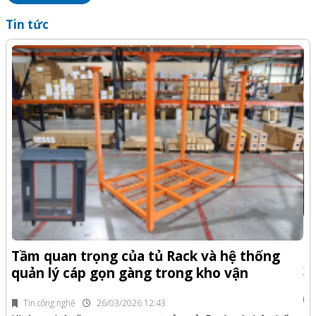
Tin tức
-Z
Q
Tầm quan trọng của tủ Rack và hệ thống
x
quản lý cáp gọn gàng trong kho vận
fi
Tin công nghệ
26/03/2026 12:43
n.