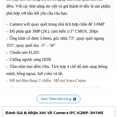
đêm. Với các tính năng ưu việt và giá thành rẻ đây là sản phẩm
phù hợp với hầu hết yêu cầu của bạn.
- Camera wifi quay quét trong nhà tích hợp chân đế 3.0MP
- Độ phân giải 3MP (2K), cảm biến 1/3” CMOS, 20fps
- Ống kính cố đinh 3.6mm, góc nhìn 73°, quay quét ngang
355°, quay quét dọc -5° – 50°
- Chuẩn nén H.265
- Chống ngược sáng HDR
- Tầm nhìn ban đêm 10m. Tích hợp 4 chế độ ánh sáng thông
minh, hồng ngoại, full color và tắt.
- Hỗ trợ đàm thoại 2 chiều- Hỗ trợ Auto-Cruise
- Hỗ trợ các tính năng thông minh: phát hiện chuyển động,
phát hiện con người, phát hiện âm thanh bất thường, chế độ
Xem Thêm Nội Dung
riêng tư, Smart tracking.
- Tích hợp Wi-Fi 6 (IEEE802.11b/g/n/ax), LAN, CLOUD,
Đánh Giá & Nhận Xét Về Camera IPC-K2MP-3H1WE
ONVIF