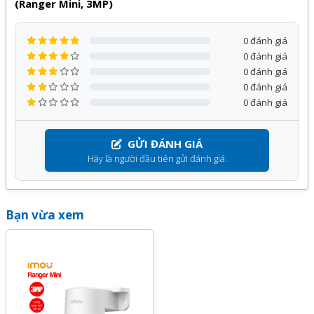
(Ranger Mini, 3MP)
- Hỗ trợ khe cắm thẻ nhớ Micro SD max 512GB
- Nguồn: DC 5V1A cổng USB-C, điện năng tiêu thụ <3.7W
0 đánh giá
- Chất liệu vỏ nhựa. Tích hợp sẵn chân đế gắn tường và gắn
0 đánh giá
0 đánh giá
trần.
0 đánh giá
Sản phẩm
Camera IPC-K2MP-3H1WE (Ranger Mini,
0 đánh giá
3MP)
của
IMOU
phân phối bởi Kỹ Thuật Vtech được cam
kết chính hãng, giá tốt và bảo hành
24 tháng
, đi kèm với
GỬI ĐÁNH GIÁ
nhiều chương trình ưu đãi hấp dẫn khác.
Hãy là người đầu tiên gửi đánh giá.
Quý khách hàng hoàn toàn yên tâm khi lựa chọn sử dụng
sản phẩm, dịch vụ tại Kỹ Thuật Vtech.
Bạn vừa xem