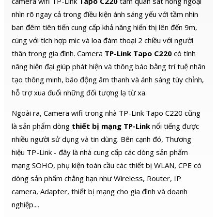
camera wifi TP-Link
Tapo C220
tầm quan sát hồng ngoại
nhìn rõ ngay cả trong điều kiện ánh sáng yếu với tầm nhìn
ban đêm tiên tiến cung cấp khả năng hiển thị lên đến 9m,
cùng với tích hợp mic và loa đàm thoại 2 chiều với người
thân trong gia đình. Camera
TP-Link Tapo C220
có tính
năng hiện đại giúp phát hiện và thông báo bằng trí tuệ nhân
tạo thông minh, báo động âm thanh và ánh sáng tùy chỉnh,
hỗ trợ xua đuổi những đối tượng lạ từ xa.
Ngoài ra, Camera wifi trong nhà TP-Link Tapo C220 cũng
là sản phẩm dòng
thiết bị mạng TP-Link
nổi tiếng được
nhiều người sử dụng và tin dùng. Bên cạnh đó, Thương
hiệu TP-Link - đây là nhà cung cấp các dòng sản phẩm
mạng SOHO, phụ kiện toàn cầu các thiết bị WLAN, CPE có
dòng sản phẩm chẳng hạn như Wireless, Router, IP
camera, Adapter, thiết bị mạng cho gia đình và doanh
nghiệp....