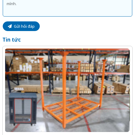
Gửi hỏi đáp
Tin tức
-Z