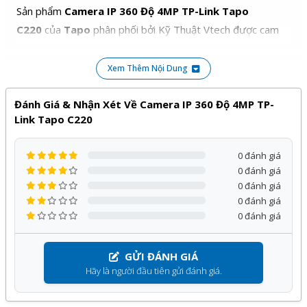
Sản phẩm
Camera IP 360 Độ 4MP TP-Link Tapo
C220
của
Tapo
phân phối bởi Kỹ Thuật Vtech được cam
kết chính hãng, giá tốt và bảo hành
24 tháng
, đi kèm với
nhiều chương trình ưu đãi hấp dẫn khác.
Xem Thêm Nội Dung
Quý khách hàng hoàn toàn yên tâm khi lựa chọn sử dụng
Đánh Giá & Nhận Xét Về Camera IP 360 Độ 4MP TP-
sản phẩm, dịch vụ tại Kỹ Thuật Vtech.
Link Tapo C220
0 đánh giá
0 đánh giá
0 đánh giá
0 đánh giá
0 đánh giá
GỬI ĐÁNH GIÁ
Hãy là người đầu tiên gửi đánh giá.