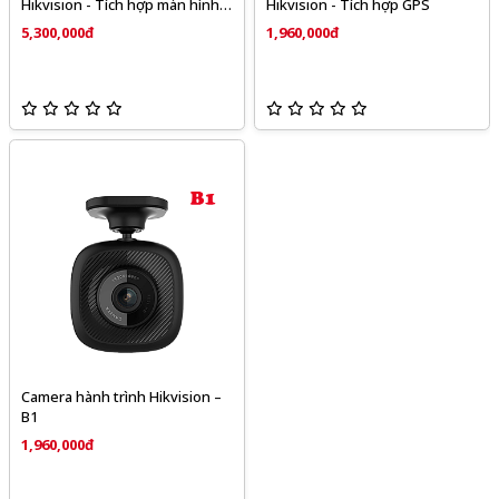
Hikvision - Tích hợp màn hình
Hikvision - Tích hợp GPS
cảm ứng IPS 2 inch
5,300,000đ
1,960,000đ
Camera hành trình Hikvision –
B1
1,960,000đ