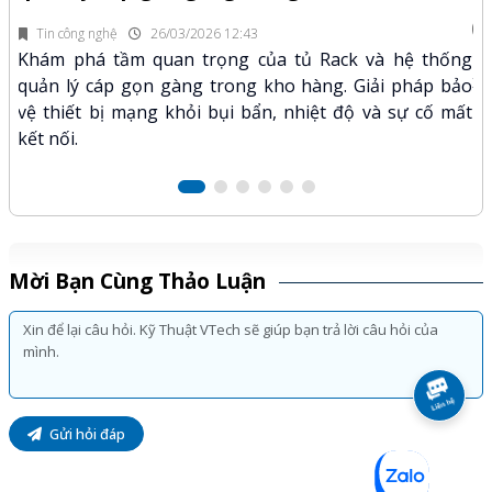
fi
Tin công nghệ
26/03/2026 12:43
n.
Kh
Khám phá tầm quan trọng của tủ Rack và hệ thống
mã
xư
quản lý cáp gọn gàng trong kho hàng. Giải pháp bảo
hảo
kỹ
vệ thiết bị mạng khỏi bụi bẩn, nhiệt độ và sự cố mất
kết nối.
Mời Bạn Cùng Thảo Luận
Gửi hỏi đáp