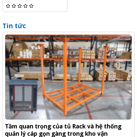
Tin tức
-Z
Q
Tầm quan trọng của tủ Rack và hệ thống
x
quản lý cáp gọn gàng trong kho vận