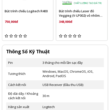
Bút trình chiếu Logitech R400
Bút trình chiếu Laser đỏ
Veggieg (V-LP002) vỏ nhôm
cao cấp
750,000đ
348,000đ
Thông Số Kỹ Thuật
Pin
3 tháng cho mỗi lần sạc đầy
Windows, MacOS, ChromeOS, iOS,
Tương thích
Android, PadOS
Cách kết nối
USB Receiver (Đầu thu USB)
Độ dài dây / Khoảng
30 m
cách kết nối
Hãng sản xuất
Logitech