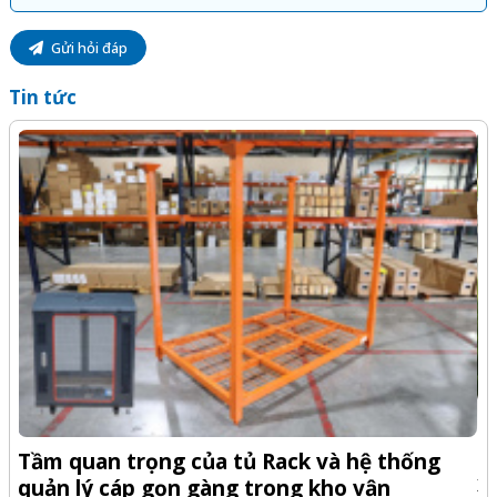
Gửi hỏi đáp
Tin tức
-Z
Q
Tầm quan trọng của tủ Rack và hệ thống
x
quản lý cáp gọn gàng trong kho vận