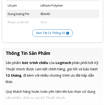
Lõi pin
Lithium Polymer
Dung lượng Pin
85mAh
Phạm vi kết nối
30 m
Quản lý thời gian khi trình chiếu và
Xem Tất Cả Thông Số
Tính năng khác
thông báo qua chế độ rung
Tích hợp các phím chức năng
Thông Tin Sản Phẩm
Sản phẩm
bút trình chiếu
của
Logitech
phân phối bởi Kỹ
Thuật Vtech được cam kết chính hãng, giá tốt và bảo hành
12 tháng
, đi kèm với nhiều chương trình ưu đãi hấp dẫn
khác.
Quý khách hàng hoàn toàn yên tâm khi lựa chọn sử dụng
sản phẩm, dịch vụ tại Kỹ Thuật Vtech.