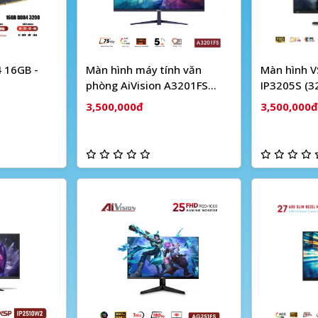
 16GB -
Màn hình máy tính văn
Màn hình V
phòng AiVision A3201FS
IP3205S (32
(31.5inch / ADS-IPS / FHD /
| 75Hz | 5
3,500,000đ
3,500,000đ
75hz / 5ms) - (Đen, trắng)