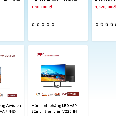
en, Trắng
100Hz / 1ms)
120Hz, IPS
1,900,000đ
1,820,000đ
ng AiVision
Màn hình phẳng LED VSP
VA / FHD /
22inch tràn viền V2204H