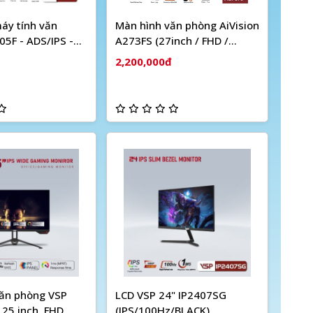
áy tính văn
Màn hình văn phòng AiVision
05F - ADS/IPS -
A273FS (27inch / FHD /
100Hz / 5ms)
2,200,000đ
ăn phòng VSP
LCD VSP 24" IP2407SG
25 inch, FHD,
(IPS/100Hz/BLACK)