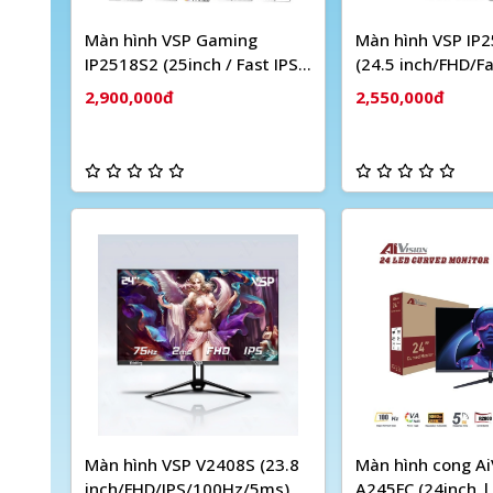
Màn hình VSP Gaming
Màn hình VSP IP
IP2518S2 (25inch / Fast IPS /
(24.5 inch/FHD/Fa
FHD / 180Hz / 1ms /
IPS/180Hz/1ms)
2,900,000đ
2,550,000đ
FreeSync / Adaptive-Sync)
Màn hình VSP V2408S (23.8
Màn hình cong Ai
inch/FHD/IPS/100Hz/5ms)
A245FC (24inch |