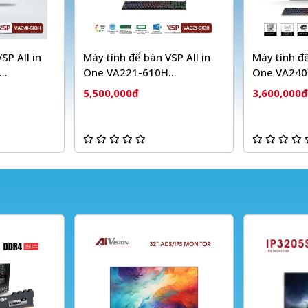
SP All in
Máy tính để bàn VSP All in
Máy tính để
One VA221-610H
One VA240P
/60Hz/FHD)
(21.45"/FHD/60Hz)
Black
5,500,000đ
3,600,000đ