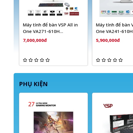
Máy tính để bàn VSP All in
Máy tính để bàn V
One VA271-610H
One VA241-610H
(Trắng/27inch/FHD/60Hz)
(Trắng/23.8 inch
7,000,000đ
5,900,000đ
PHỤ KIỆN