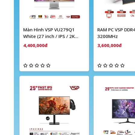
Màn Hình VSP VU279Q1
RAM PC VSP DDR4
White (27 inch / IPS / 2K
3200MHz
QHD / 165Hz / 1ms / Type-C
4,400,000đ
3,600,000đ
65W)