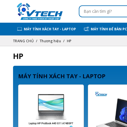
MÁY TÍNH XÁCH TAY - LAPTOP
MÁY TÍNH ĐỂ BÀN PC
TRANG CHỦ
Thương hiệu
HP
HP
MÁY TÍNH XÁCH TAY - LAPTOP