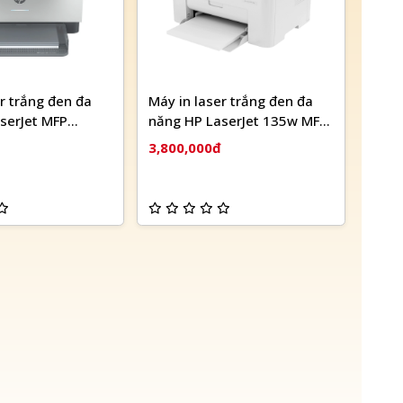
r trắng đen đa
Máy in laser trắng đen đa
serJet MFP
năng HP LaserJet 135w MFP
i (9YF95A)
Wifi (4ZB83A)
3,800,000đ