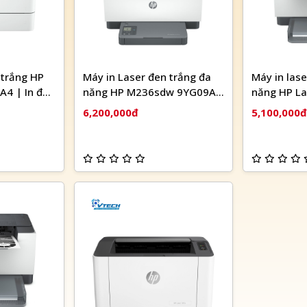
 trắng HP
Máy in Laser đen trắng đa
Máy in lase
A4 | In đảo
năng HP M236sdw 9YG09A
năng HP La
| WIFI)
(In đảo mặt| Scan ADF 1
M236dw Wif
6,200,000đ
5,100,000đ
mặt| Copy| A4| A5| USB|
LAN| WIFI)