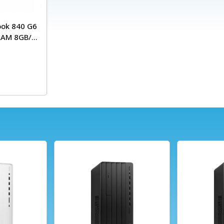
ook 840 G6
 RAM 8GB/
hình 14″