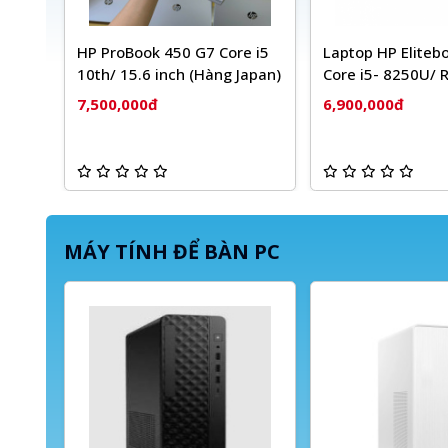
HP ProBook 450 G7 Core i5
Laptop HP Eliteb
10th/ 15.6 inch (Hàng Japan)
Core i5- 8250U/
SSD 256GB/ Màn 
7,500,000đ
6,900,000đ
FHD
MÁY TÍNH ĐỂ BÀN PC