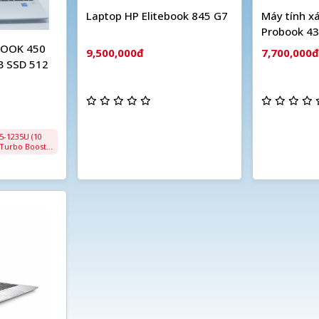
Laptop HP Elitebook 845 G7
Máy tính x
Probook 4
BOOK 450
9,500,000đ
7,700,000đ
B SSD 512
 Turbo Boost
B
tối đa 32GB)
080), tấm nền
Cổng kết
 tiếng Hệ
 mỏng nhẹ,