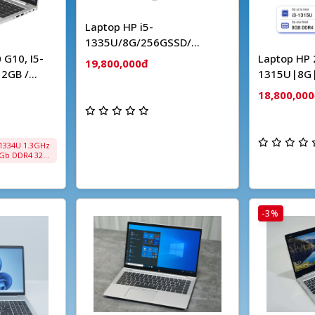
Laptop HP i5-
1335U/8G/256GSSD/
14.0FHD/WL/BT/ 3C/W11SL
G10, I5-
Laptop HP 25
19,800,000đ
/BẠC 9H2E1PT
12GB /
1315U|8G|
14’ FHD
FHD|FP|W
18,800,00
 1334U 1.3GHz
6Gb DDR4 3200
d màn
rd - Intel
ch Full HD Hệ
ndows 11 Home
-3%