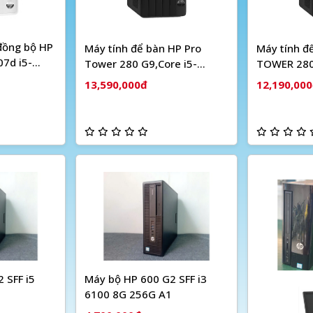
đồng bộ HP
Máy tính để bàn HP Pro
Máy tính đ
07d i5-
Tower 280 G9,Core i5-
TOWER 280 
GB SSD/
12500,8GB RAM,256GB
12100/ Ra
13,590,000đ
12,190,00
 Wlan
SSD,Intel Graphics,Wlan
phics/ Snow
ax+BT,USB Keyboard &
Mouse,Win11 Home
 SFF i5
Máy bộ HP 600 G2 SFF i3
6100 8G 256G A1