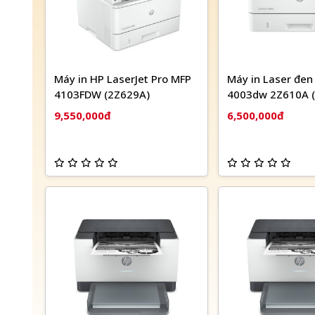
Máy in HP LaserJet Pro MFP
Máy in Laser đen
4103FDW (2Z629A)
4003dw 2Z610A (
mặt | USB | LAN 
9,550,000đ
6,500,000đ