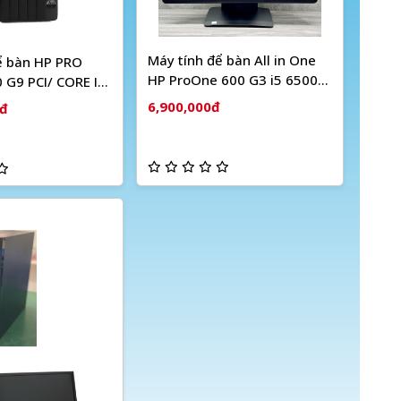
Máy tính để bàn All in One
ể bàn HP PRO
HP ProOne 600 G3 i5 6500
G9 PCI/ CORE I3-
RAM 8GB SSD 256GB FHD
m 8/ SSD 256gb
6,900,000đ
0đ
21.5 inch