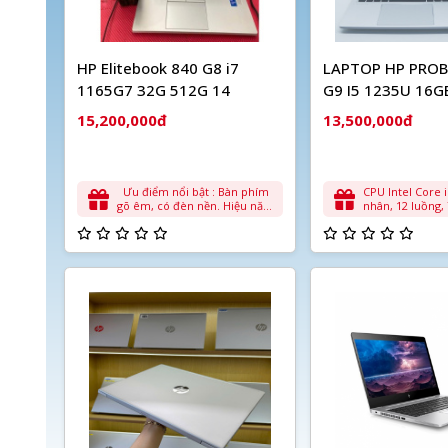
HP Elitebook 840 G8 i7
LAPTOP HP PRO
1165G7 32G 512G 14
G9 I5 1235U 16G
15,200,000đ
13,500,000đ
Ưu điểm nổi bật : Bàn phím
CPU Intel Core i5-1235U (10
gõ êm, có đèn nền. Hiệu năng
nhân, 12 luồng,
ổn định cho Word, Excel,
lên đến 4.4GHz) RAM 16G
Zoom, học online, code.
DDR4 (nâng cấp 
Nhiều cổng kết nối: USB-A,
Ổ cứng SSD 512GB NVMe tốc
USB-C Thunderbolt, HDMI.
độ cao Màn hình 15.6 inch
Một số máy cũ có thể bị chai
Full HD (1920×1
pin sau thời gian dài sử dụng.
IPS, chống chói Card đồ họa
Intel Iris Xe Graphics 
nối USB-C, HDMI, LAN, USB
3.2, khe thẻ SD Pin 3 Cell –
thời lượng pin 7-9
điều hành Windows 11 Pro
bản quyền Trọng lượng
Khoảng 1.7kg –
sang trọng