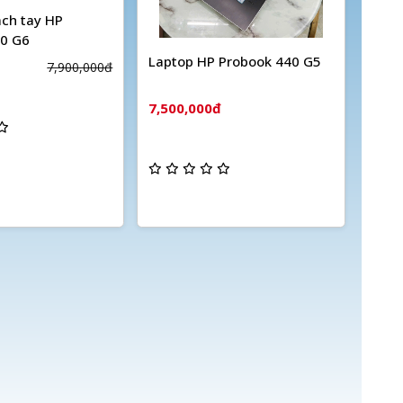
ách tay HP
30 G6
Laptop HP Probook 440 G5
7,900,000đ
7,500,000đ