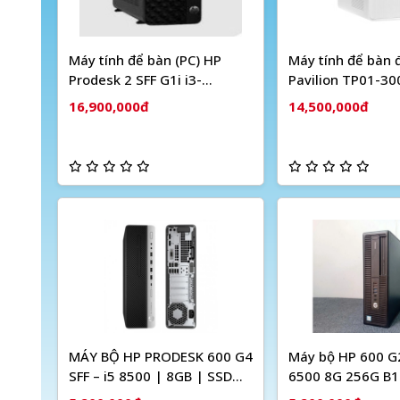
Máy tính để bàn (PC) HP
Máy tính để bàn 
Prodesk 2 SFF G1i i3-
Pavilion TP01-30
14100(4*3.5)/8G/256GSSD/WL/BT/KB/M/W11SL/
12400/ 8GB/ 512
16,900,000đ
14,500,000đ
ĐEN (CU3A2AT)
Win11/ USB K&M/
ax+BT/ Intel Gra
White/ 1Y
MÁY BỘ HP PRODESK 600 G4
Máy bộ HP 600 G2
SFF – i5 8500 | 8GB | SSD
6500 8G 256G B1
256GB