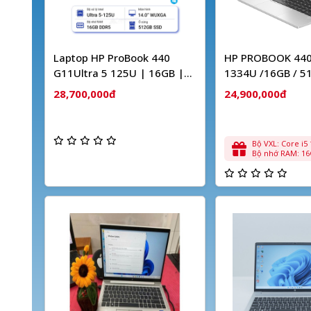
Laptop HP ProBook 440
HP PROBOOK 440 
G11Ultra 5 125U | 16GB |
1334U /16GB / 5
512GB | 14 inch WUXGA IPS
INTEL GRAPHICS/ 
28,700,000đ
24,900,000đ
| Win 11 | Bạc
Bộ VXL: Core i5
Bộ nhớ RAM: 1
Ổ cứng: 512Gb SSD Car
hình: VGA onboa
UHD Graphics Kích thước
màn hình: 14.0in
điều hành: Wi