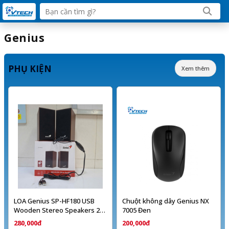
Genius
PHỤ KIỆN
Xem thêm
LOA Genius SP-HF180 USB
Chuột không dây Genius NX
Wooden Stereo Speakers 2.0
7005 Đen
vân gỗ
280,000đ
200,000đ