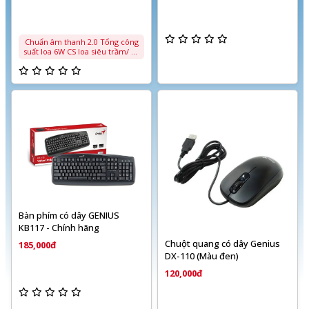
Chuẩn âm thanh 2.0 Tổng công
suất loa 6W CS loa siêu trầm/ vệ
tinh 3Wx2 Tần số đáp ứng N/A
Điều khiển từ xa Không Cổng tín
hiệu vào Jắc 3,5mm Kích thước
Vân gỗ
Bàn phím có dây GENIUS
KB117 - Chính hãng
Chuột quang có dây Genius
185,000đ
DX-110 (Màu đen)
120,000đ