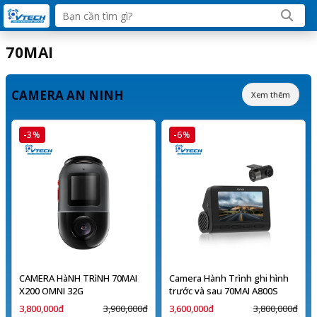
70MAI
CAMERA AN NINH
Xem thêm
-3%
-6%
CAMERA HàNH TRìNH 70MAI
Camera Hành Trình ghi hình
X200 OMNI 32G
trước và sau 70MAI A800S
3,800,000đ
3,900,000đ
3,600,000đ
3,800,000đ