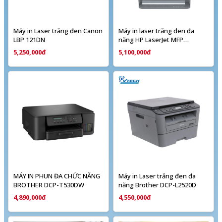
Máy in Laser trắng đen Canon
Máy in laser trắng đen đa
LBP 121DN
năng HP LaserJet MFP
M236dw Wifi (9YF95A)
5,250,000đ
5,100,000đ
MÁY IN PHUN ĐA CHỨC NĂNG
Máy in Laser trắng đen đa
BROTHER DCP-T530DW
năng Brother DCP-L2520D
4,890,000đ
4,550,000đ