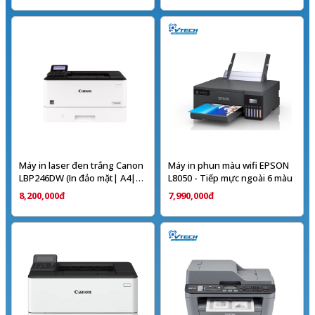
Máy in laser đen trắng Canon
Máy in phun màu wifi EPSON
LBP246DW (In đảo mặt| A4|
L8050 - Tiếp mực ngoài 6 màu
A5| USB| LAN| WIFI) - Chính
8,200,000đ
7,990,000đ
hãng