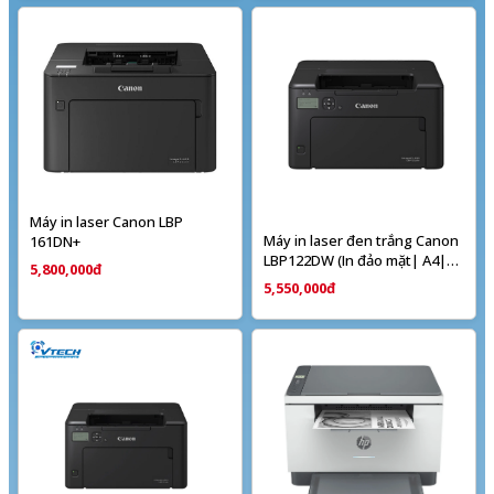
Máy in laser Canon LBP
Máy in laser đen trắng Canon
161DN+
LBP122DW (In đảo mặt| A4|
5,800,000đ
A5| USB| LAN| WIFI)
5,550,000đ