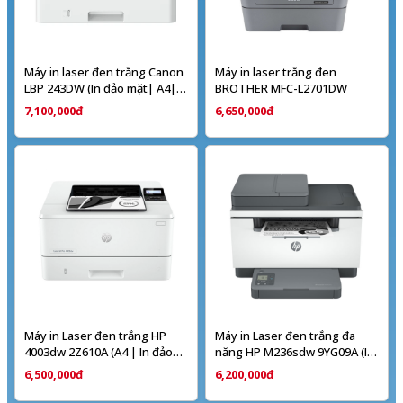
Máy in laser đen trắng Canon
Máy in laser trắng đen
LBP 243DW (In đảo mặt| A4|
BROTHER MFC-L2701DW
A5| USB| LAN| WIFI)
7,100,000đ
6,650,000đ
Máy in Laser đen trắng HP
Máy in Laser đen trắng đa
4003dw 2Z610A (A4 | In đảo
năng HP M236sdw 9YG09A (In
mặt | USB | LAN | WIFI)
đảo mặt| Scan ADF 1 mặt|
6,500,000đ
6,200,000đ
Copy| A4| A5| USB| LAN|
WIFI)