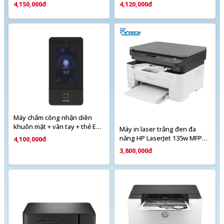
E1
4,150,000đ
4,120,000đ
Máy chấm công nhận diên
khuôn mặt + vân tay + thẻ EM
Máy in laser trắng đen đa
SHK1T9342MFWX
năng HP LaserJet 135w MFP
4,100,000đ
Wifi (4ZB83A)
3,800,000đ