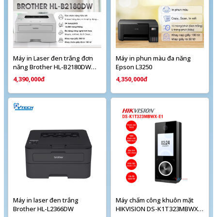
Máy in Laser đen trắng đơn
Máy in phun màu đa năng
năng Brother HL-B2180DW
Epson L3250
(A4 | In đảo mặt | USB | WIFI)
4,390,000đ
4,350,000đ
Máy in laser đen trắng
Máy chấm công khuôn mặt
Brother HL-L2366DW
HIKVISION DS-K1T323MBWX-