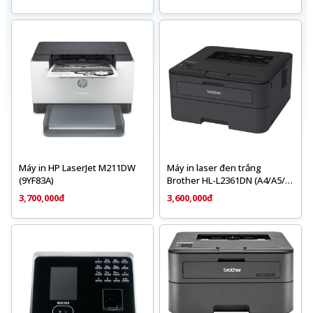
Máy in HP LaserJet M211DW
Máy in laser đen trắng
(9YF83A)
Brother HL-L2361DN (A4/A5/
Đảo mặt/ USB/ LAN)
3,700,000đ
3,600,000đ