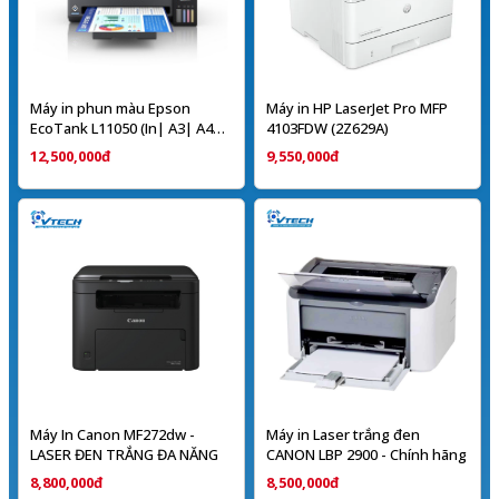
Máy in phun màu Epson
Máy in HP LaserJet Pro MFP
EcoTank L11050 (In| A3| A4|
4103FDW (2Z629A)
USB| WIFI)
12,500,000đ
9,550,000đ
Máy In Canon MF272dw -
Máy in Laser trắng đen
LASER ĐEN TRẮNG ĐA NĂNG
CANON LBP 2900 - Chính hãng
8,800,000đ
8,500,000đ