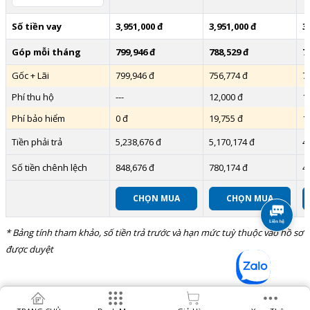
Số tiền vay
3,951,000 đ
3,951,000 đ
3
Góp mỗi tháng
799,946 đ
788,529 đ
7
Gốc + Lãi
799,946 đ
756,774 đ
7
Phí thu hộ
---
12,000 đ
1
Phí bảo hiểm
0 đ
19,755 đ
1
Tiền phải trả
5,238,676 đ
5,170,174 đ
4
Số tiền chênh lệch
848,676 đ
780,174 đ
4
CHỌN MUA
CHỌN MUA
* Bảng tính tham khảo, số tiền trả trước và hạn mức tuỳ thuộc vào hồ sơ
được duyệt