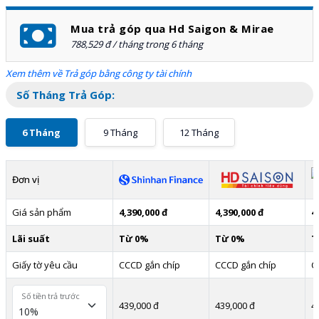
Mua trả góp qua Hd Saigon & Mirae
788,529 đ / tháng trong 6 tháng
Xem thêm về Trả góp bằng công ty tài chính
Số Tháng Trả Góp:
6 Tháng
9 Tháng
12 Tháng
Đơn vị
Giá sản phẩm
4,390,000 đ
4,390,000 đ
4
Lãi suất
Từ 0%
Từ 0%
T
Giấy tờ yêu cầu
CCCD gắn chíp
CCCD gắn chíp
C
Số tiền trả trước
439,000 đ
439,000 đ
4