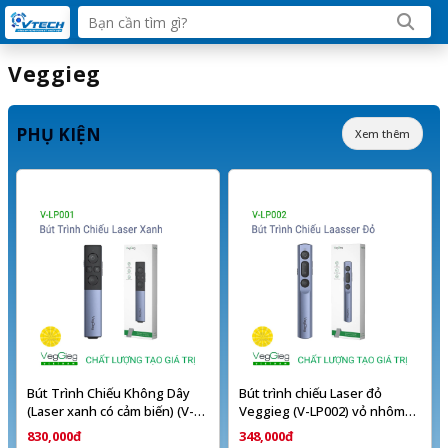
Veggieg
PHỤ KIỆN
Xem thêm
Bút Trình Chiếu Không Dây
Bút trình chiếu Laser đỏ
(Laser xanh có cảm biến) (V-
Veggieg (V-LP002) vỏ nhôm
LP001)
cao cấp
830,000đ
348,000đ