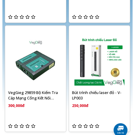
VegGieg 29859 Bộ Kiểm Tra
Bút trình chiếu laser đỏ - V-
Cáp Mạng Cổng Kết Nối
LP003
RJ45/RJ11 VegGieg V-E110
300,000đ
250,000đ