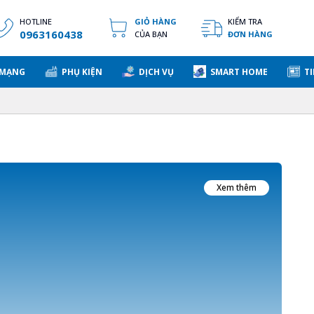
HOTLINE
GIỎ HÀNG
KIỂM TRA
0963160438
CỦA BẠN
ĐƠN HÀNG
 MẠNG
PHỤ KIỆN
DỊCH VỤ
SMART HOME
TI
Xem thêm