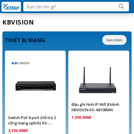
KBVISION
THIẾT BỊ MẠNG
Xem thêm
Đầu ghi hình IP Wifi 8 kênh
KBVISION KX-A8108WN
1,550,000đ
Switch PoE 8 port (Hỗ trợ 2
cổng mạng uplink) KX-
ASW08-P
2,150,000đ