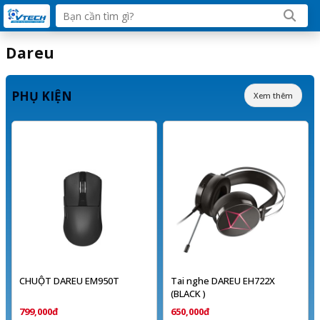
Dareu
PHỤ KIỆN
Xem thêm
CHUỘT DAREU EM950T
Tai nghe DAREU EH722X
(BLACK )
799,000đ
650,000đ