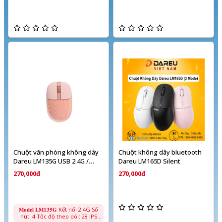
Chuột văn phòng không dây
Chuột không dây bluetooth
Dareu LM135G USB 2.4G /
Dareu LM165D Silent
LM135D Silent USB 2.4G -
270,000đ
270,000đ
Bluetooth
𝐌𝐨𝐝𝐞𝐥 𝐋𝐌𝟏𝟑𝟓𝐆 Kết nối 2.4G Số
nút: 4 Tốc độ theo dõi: 28 IPS