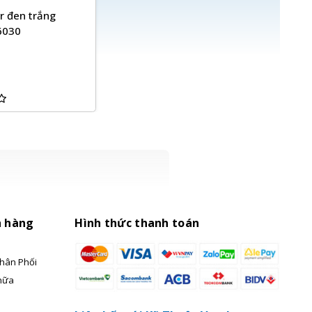
r đen trắng
6030
h hàng
Hình thức thanh toán
hân Phối
hữa