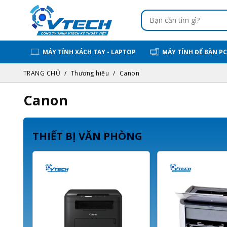
MÁY TÍNH XÁCH TAY - LAPTOP
MÁY TÍNH ĐỂ BÀN PC
TRANG CHỦ
Thương hiệu
Canon
Canon
THIẾT BỊ VĂN PHÒNG