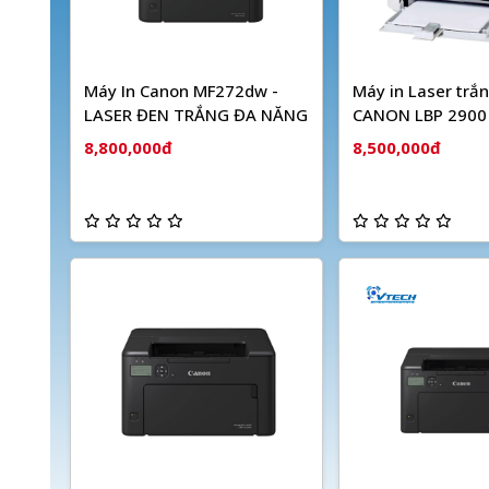
Máy In Canon MF272dw -
Máy in Laser trắ
LASER ĐEN TRẮNG ĐA NĂNG
CANON LBP 2900 
hãng
8,800,000đ
8,500,000đ