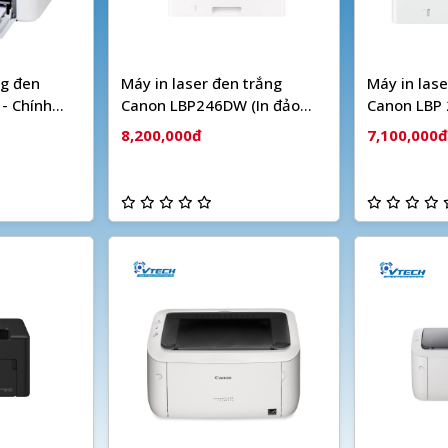
ng đen
Máy in laser đen trắng
Máy in lase
- Chính
Canon LBP246DW (In đảo
Canon LBP 
mặt| A4| A5| USB| LAN|
mặt| A4| 
8,200,000đ
7,100,000đ
WIFI) - Chính hãng
WIFI)