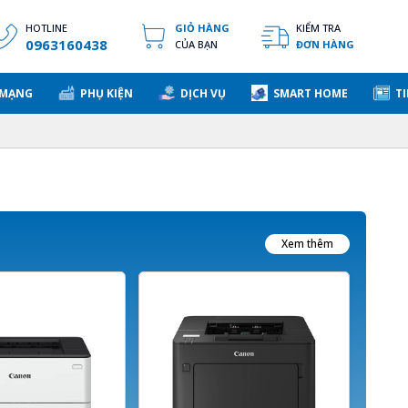
HOTLINE
GIỎ HÀNG
KIỂM TRA
0963160438
CỦA BẠN
ĐƠN HÀNG
 MẠNG
PHỤ KIỆN
DỊCH VỤ
SMART HOME
TI
Xem thêm