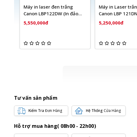
Máy in laser đen trắng
Máy in Laser trắ
Canon LBP122DW (In đảo
Canon LBP 121D
mặt| A4| A5| USB| LAN|
5,550,000đ
5,250,000đ
WIFI)
Tư vấn sản phẩm
Kiểm Tra
Đơn Hàng
Hệ Thống
Cửa Hàng
Hỗ trợ mua hàng( 08h00 - 22h00)