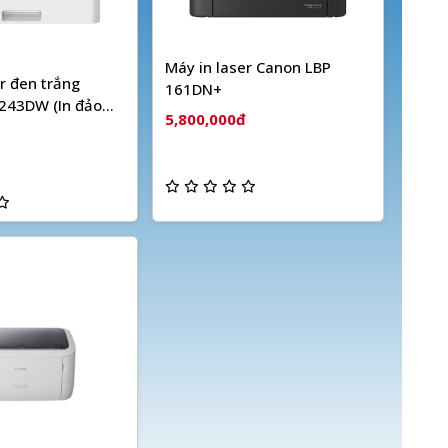
Máy in laser Canon LBP
r đen trắng
161DN+
243DW (In đảo
5,800,000đ
A5| USB| LAN|