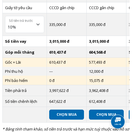
Giấy tờ yêu cầu
CCCD gắn chíp
CCCD gắn chíp
C
Số tiền trả trước
335,000 đ
335,000 đ
3
Số tiền vay
3,015,000 đ
3,015,000 đ
3
Góp mỗi tháng
610,437 đ
604,568 đ
5
Gốc + Lãi
610,437 đ
577,493 đ
5
Phí thu hộ
---
12,000 đ
1
Phí bảo hiểm
0 đ
15,075 đ
1
Tiền phải trả
3,997,622 đ
3,962,408 đ
3
Số tiền chênh lệch
647,622 đ
612,408 đ
3
CHỌN MUA
CHỌN MUA
* Bảng tính tham khảo, số tiền trả trước và hạn mức tuỳ thuộc vào hồ sơ