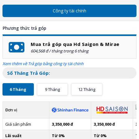
Công ty tài chính
Phương thức trả góp
Mua trả góp qua Hd Saigon & Mirae
604,568 đ / tháng trong 6 tháng
Xem thêm về Trả góp bằng công ty tài chính
Số Tháng Trả Góp:
6 Tháng
9 Tháng
12 Tháng
Đơn vị
Giá sản phẩm
3,350,000 đ
3,350,000 đ
3
Lãi suất
Từ 0%
Từ 0%
T