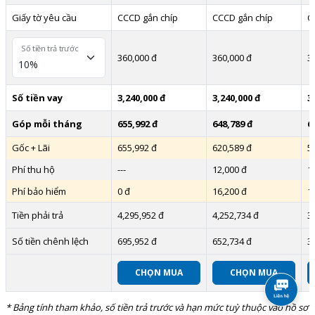
Giấy tờ yêu cầu
CCCD gắn chíp
CCCD gắn chíp
C
Số tiền trả trước
360,000 đ
360,000 đ
3
Số tiền vay
3,240,000 đ
3,240,000 đ
3
Góp mỗi tháng
655,992 đ
648,789 đ
6
Gốc + Lãi
655,992 đ
620,589 đ
5
Phí thu hộ
---
12,000 đ
1
Phí bảo hiểm
0 đ
16,200 đ
1
Tiền phải trả
4,295,952 đ
4,252,734 đ
3
Số tiền chênh lệch
695,952 đ
652,734 đ
3
CHỌN MUA
CHỌN MUA
* Bảng tính tham khảo, số tiền trả trước và hạn mức tuỳ thuộc vào hồ sơ