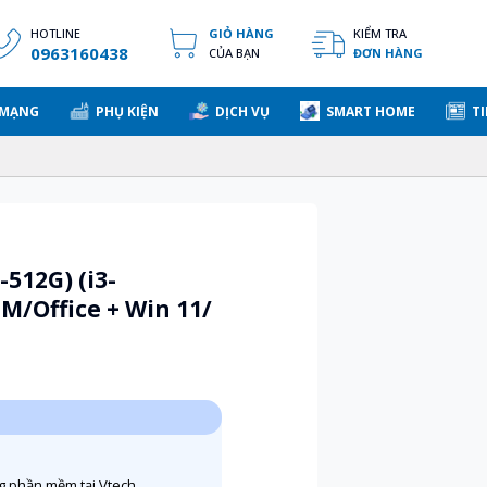
HOTLINE
GIỎ HÀNG
KIỂM TRA
0963160438
CỦA BẠN
ĐƠN HÀNG
 MẠNG
PHỤ KIỆN
DỊCH VỤ
SMART HOME
TI
512G) (i3-
M/Office + Win 11/
g phần mềm tại Vtech