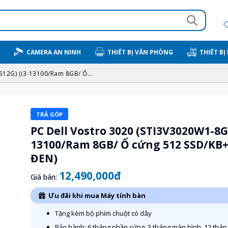
CAMERA AN NINH
THIẾT BỊ VĂN PHÒNG
THIẾT BỊ
512G) (i3-13100/Ram 8GB/ Ổ...
TRẢ GÓP
PC Dell Vostro 3020 (STI3V3020W1-8G-
13100/Ram 8GB/ Ổ cứng 512 SSD/KB+
ĐEN)
12,490,000đ
Giá bán:
Ưu đãi khi mua Máy tính bàn
Tặng kèm bộ phím chuột có dây
Bảo hành: 6 tháng phần cứng, 3 tháng màn hình, 12 thán