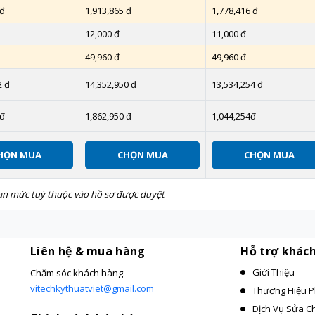
 đ
1,913,865 đ
1,778,416 đ
12,000 đ
11,000 đ
49,960 đ
49,960 đ
2 đ
14,352,950 đ
13,534,254 đ
 đ
1,862,950 đ
1,044,254đ
HỌN MUA
CHỌN MUA
CHỌN MUA
 hạn mức tuỳ thuộc vào hồ sơ được duyệt
Liên hệ & mua hàng
Hỗ trợ khác
Giới Thiệu
Chăm sóc khách hàng:
vitechkythuatviet@gmail.com
Thương Hiệu P
Dịch Vụ Sửa C