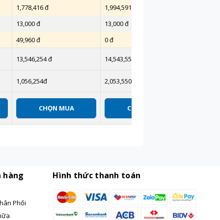
1,778,416 đ
1,994,591.70 đ
13,000 đ
13,000 đ
49,960 đ
0 đ
13,546,254 đ
14,543,550.21 đ
1,056,254đ
2,053,550.21 đ
CHỌN MUA
CHỌN MUA
h hàng
Hình thức thanh toán
hân Phối
hữa