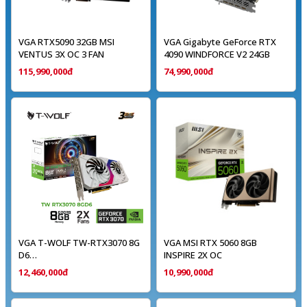
VGA RTX5090 32GB MSI
VGA Gigabyte GeForce RTX
VENTUS 3X OC 3 FAN
4090 WINDFORCE V2 24GB
115,990,000đ
74,990,000đ
VGA T-WOLF TW-RTX3070 8G
VGA MSI RTX 5060 8GB
D6
INSPIRE 2X OC
(RTX3070/8GB/GDDR6/256bit/HDMI-
12,460,000đ
10,990,000đ
DP*3/2Fan/8pin*2)