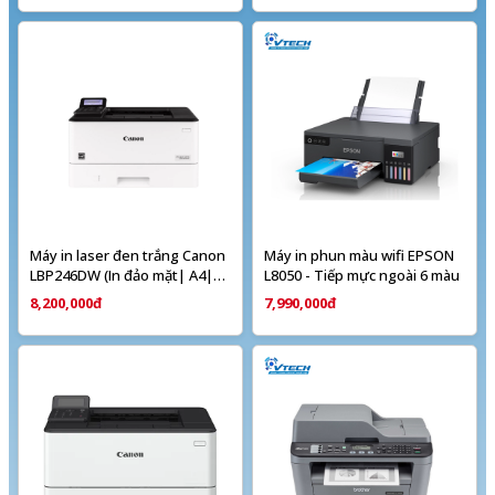
Máy in laser đen trắng Canon
Máy in phun màu wifi EPSON
LBP246DW (In đảo mặt| A4|
L8050 - Tiếp mực ngoài 6 màu
A5| USB| LAN| WIFI) - Chính
8,200,000đ
7,990,000đ
hãng