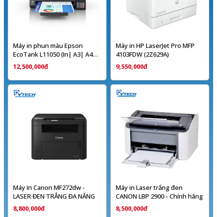
Máy in phun màu Epson
Máy in HP LaserJet Pro MFP
EcoTank L11050 (In| A3| A4|
4103FDW (2Z629A)
USB| WIFI)
12,500,000đ
9,550,000đ
Máy In Canon MF272dw -
Máy in Laser trắng đen
LASER ĐEN TRẮNG ĐA NĂNG
CANON LBP 2900 - Chính hãng
8,800,000đ
8,500,000đ