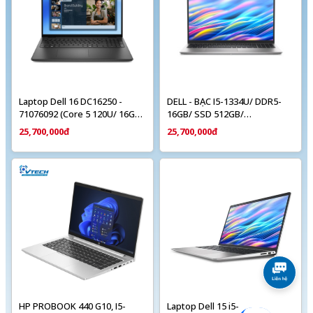
Laptop Dell 16 DC16250 -
DELL - BẠC I5-1334U/ DDR5-
71076092 (Core 5 120U/ 16GB/
16GB/ SSD 512GB/
1TB/ Windows 11 + Office
"15.6""/FHD/" WIN 11/
25,700,000đ
25,700,000đ
Home 2024 + Microsoft) Đen
OFFICE24
HP PROBOOK 440 G10, I5-
Laptop Dell 15 i5-