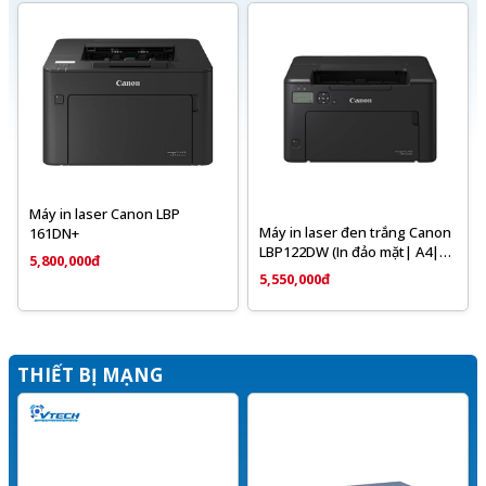
Máy in laser Canon LBP
Máy in laser đen trắng Canon
161DN+
LBP122DW (In đảo mặt| A4|
5,800,000đ
A5| USB| LAN| WIFI)
5,550,000đ
THIẾT BỊ MẠNG