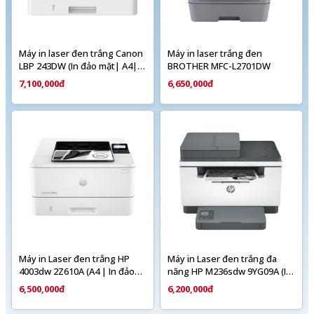
Máy in laser đen trắng Canon
Máy in laser trắng đen
LBP 243DW (In đảo mặt| A4|
BROTHER MFC-L2701DW
A5| USB| LAN| WIFI)
7,100,000đ
6,650,000đ
Máy in Laser đen trắng HP
Máy in Laser đen trắng đa
4003dw 2Z610A (A4 | In đảo
năng HP M236sdw 9YG09A (In
mặt | USB | LAN | WIFI)
đảo mặt| Scan ADF 1 mặt|
6,500,000đ
6,200,000đ
Copy| A4| A5| USB| LAN|
WIFI)