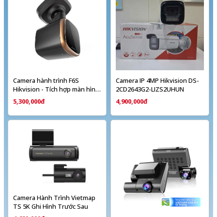
Camera hành trình F6S
Camera IP 4MP Hikvision DS-
Hikvision - Tích hợp màn hình
2CD2643G2-LIZS2UHUN
cảm ứng IPS 2 inch
5,300,000đ
4,900,000đ
Camera Hành Trình Vietmap
TS 5K Ghi Hình Trước Sau