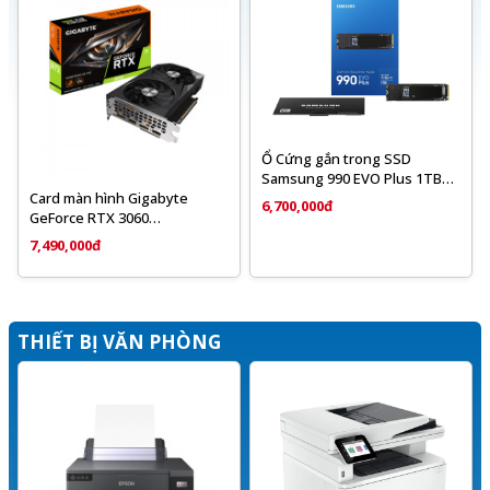
Ổ Cứng gắn trong SSD
Samsung 990 EVO Plus 1TB
M.2 2280 PCIe 4.0 x4 NVMe 2.0
Card màn hình Gigabyte
6,700,000đ
(MZ-V9S1T0BW)
GeForce RTX 3060
WINDFORCE OC 12GB
7,490,000đ
(N3060WF2OC -12GD)
THIẾT BỊ VĂN PHÒNG