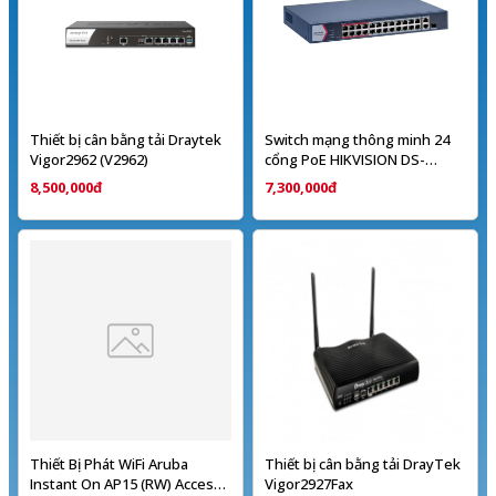
Thiết bị cân bằng tải Draytek
Switch mạng thông minh 24
Vigor2962 (V2962)
cổng PoE HIKVISION DS-
3E1326P-EI/M
8,500,000đ
7,300,000đ
Thiết Bị Phát WiFi Aruba
Thiết bị cân bằng tải DrayTek
Instant On AP15 (RW) Access
Vigor2927Fax