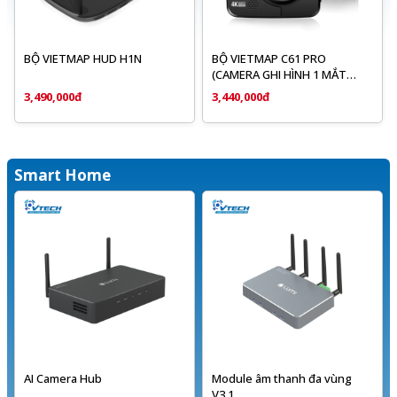
BỘ VIETMAP HUD H1N
BỘ VIETMAP C61 PRO
(CAMERA GHI HÌNH 1 MẮT
TRƯỚC)
3,490,000đ
3,440,000đ
Smart Home
AI Camera Hub
Module âm thanh đa vùng
V3.1