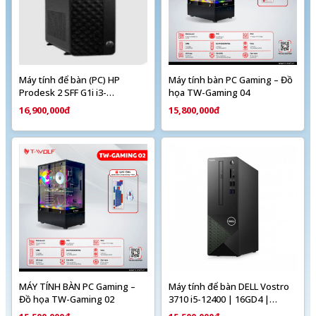
Máy tính để bàn (PC) HP
Máy tính bàn PC Gaming – Đồ
Prodesk 2 SFF G1i i3-
họa TW-Gaming 04
14100(4*3.5)/8G/256GSSD/WL/BT/KB/M/W11SL/
16,900,000đ
15,800,000đ
ĐEN (CU3A2AT)
MÁY TÍNH BÀN PC Gaming –
Máy tính để bàn DELL Vostro
Đồ họa TW-Gaming 02
3710 i5-12400 | 16GD4 |
512SSD | Intel® UHD