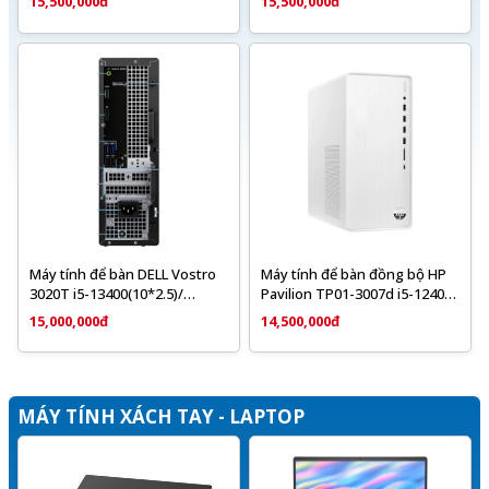
15,500,000đ
15,500,000đ
Graphics 730
Máy tính để bàn DELL Vostro
Máy tính để bàn đồng bộ HP
3020T i5-13400(10*2.5)/
Pavilion TP01-3007d i5-12400/
Ram8GB/SSD 512GB/ Intel
8GB/ 512GB SSD/ Win11/ USB
15,000,000đ
14,500,000đ
UHD Graphics
K&M/ Wlan ax+BT/ Intel
Graphics/ Snow White/ 1Y
MÁY TÍNH XÁCH TAY - LAPTOP