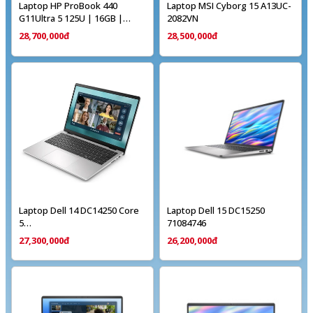
Laptop HP ProBook 440
Laptop MSI Cyborg 15 A13UC-
G11Ultra 5 125U | 16GB |
2082VN
512GB | 14 inch WUXGA IPS |
28,700,000đ
28,500,000đ
Win 11 | Bạc
Laptop Dell 14 DC14250 Core
Laptop Dell 15 DC15250
5
71084746
120U/16GB/1TB/14''FHD+/Win11/Office
27,300,000đ
26,200,000đ
Home 2024/Microsoft 365
(F0FTK5)