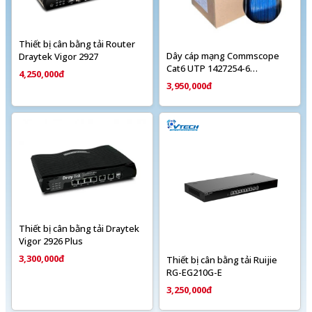
Thiết bị cân bằng tải Router
Dây cáp mạng Commscope
Draytek Vigor 2927
Cat6 UTP 1427254-6
4,250,000đ
(305m/cuộn)
3,950,000đ
Thiết bị cân bằng tải Draytek
Vigor 2926 Plus
3,300,000đ
Thiết bị cân bằng tải Ruijie
RG-EG210G-E
3,250,000đ