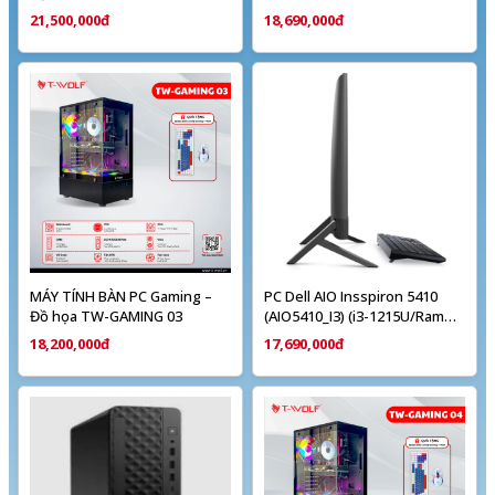
8G/ SSD 512GB/ 23.8"inch FHD
21,500,000đ
18,690,000đ
MÁY TÍNH BÀN PC Gaming –
PC Dell AIO Insspiron 5410
Đồ họa TW-GAMING 03
(AIO5410_I3) (i3-1215U/Ram
8GB/ Ổ cứng 256 SSD/KB-
18,200,000đ
17,690,000đ
M/Office + Win 11/ Màn hình
23.8" Full HD)