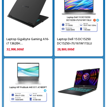
Laptop Gigabyte Gaming A16-
Laptop Dell 15 DC15250
i7 13620H
DC15250-i7U161W11SLU
/16GB/512GB/16"FHD/RTX4050
32,990,000đ
28,800,000đ
6GB/Win11