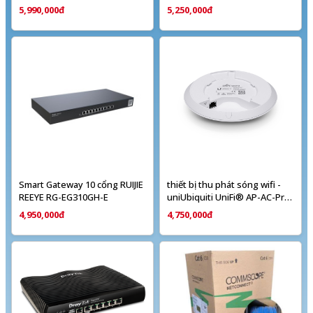
Point R2X06A
5,990,000đ
5,250,000đ
Smart Gateway 10 cổng RUIJIE
thiết bị thu phát sóng wifi -
REEYE RG-EG310GH-E
uniUbiquiti UniFi® AP-AC-Pro
KÈM NGUỒN POE
4,950,000đ
4,750,000đ