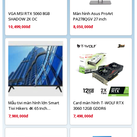
VGA MSI RTX 5060 8GB
Màn hình Asus ProArt
SHADOW 2X OC
PA278QGV 27 inch
10,499,000đ
8,050,000đ
Mẫu tivi màn hình lớn Smart
Card màn hình T-WOLF RTX
Tivi Hikers 4K 65 Inch
3060 12GB GDDR6
HK65A500UA
7,900,000đ
7,490,000đ