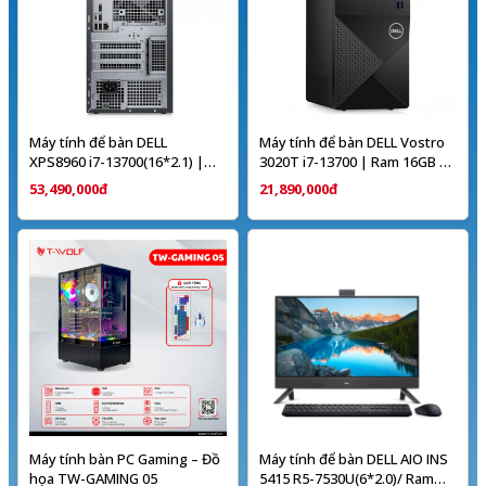
Máy tính để bàn DELL
Máy tính để bàn DELL Vostro
XPS8960 i7-13700(16*2.1) |
3020T i7-13700 | Ram 16GB |
16GD4 | SSD 512 | RTX 3060
SSD512GB | Intel UHD
53,490,000đ
21,890,000đ
Graphics 770
Máy tính bàn PC Gaming – Đồ
Máy tính để bàn DELL AIO INS
họa TW-GAMING 05
5415 R5-7530U(6*2.0)/ Ram