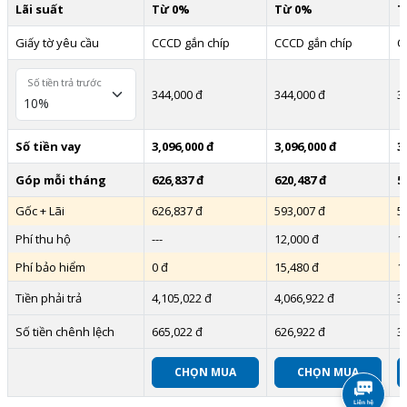
Lãi suất
Từ 0%
Từ 0%
T
Giấy tờ yêu cầu
CCCD gắn chíp
CCCD gắn chíp
C
Số tiền trả trước
344,000 đ
344,000 đ
3
Số tiền vay
3,096,000 đ
3,096,000 đ
3
Góp mỗi tháng
626,837 đ
620,487 đ
5
Gốc + Lãi
626,837 đ
593,007 đ
5
Phí thu hộ
---
12,000 đ
1
Phí bảo hiểm
0 đ
15,480 đ
1
Tiền phải trả
4,105,022 đ
4,066,922 đ
3
Số tiền chênh lệch
665,022 đ
626,922 đ
3
CHỌN MUA
CHỌN MUA