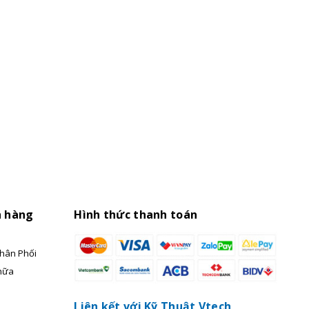
h hàng
Hình thức thanh toán
hân Phối
hữa
Liên kết với Kỹ Thuật Vtech