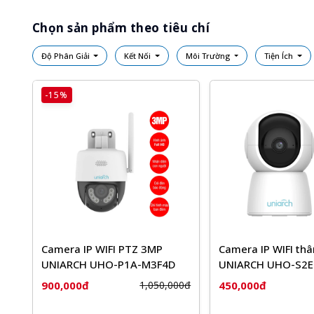
Chọn sản phẩm theo tiêu chí
Độ Phân Giải
Kết Nối
Môi Trường
Tiện Ích
-15%
Camera IP WIFI PTZ 3MP
Camera IP WIFI th
UNIARCH UHO-P1A-M3F4D
UNIARCH UHO-S2E
900,000đ
450,000đ
1,050,000đ