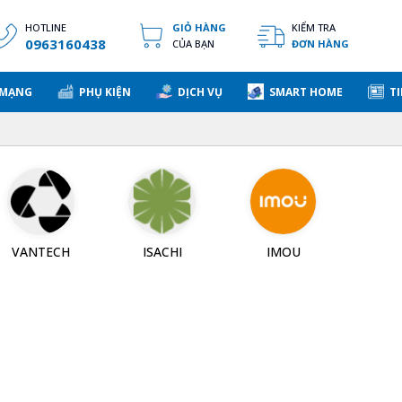
HOTLINE
GIỎ HÀNG
KIỂM TRA
0963160438
CỦA BẠN
ĐƠN HÀNG
 MẠNG
PHỤ KIỆN
DỊCH VỤ
SMART HOME
TI
VANTECH
ISACHI
IMOU