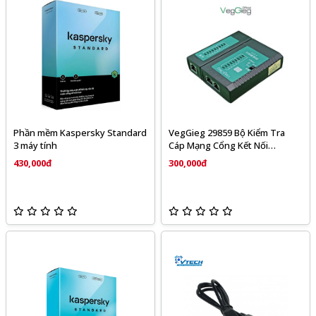
Phần mềm Kaspersky Standard
VegGieg 29859 Bộ Kiểm Tra
3 máy tính
Cáp Mạng Cổng Kết Nối
RJ45/RJ11 VegGieg V-E110
430,000đ
300,000đ