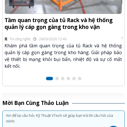
-Z
Q
Tầm quan trọng của tủ Rack và hệ thống
x
quản lý cáp gọn gàng trong kho vận
fi
Tin công nghệ
26/03/2026 12:43
n.
Kh
Khám phá tầm quan trọng của tủ Rack và hệ thống
mã
xư
quản lý cáp gọn gàng trong kho hàng. Giải pháp bảo
hảo
kỹ
vệ thiết bị mạng khỏi bụi bẩn, nhiệt độ và sự cố mất
kết nối.
Mời Bạn Cùng Thảo Luận