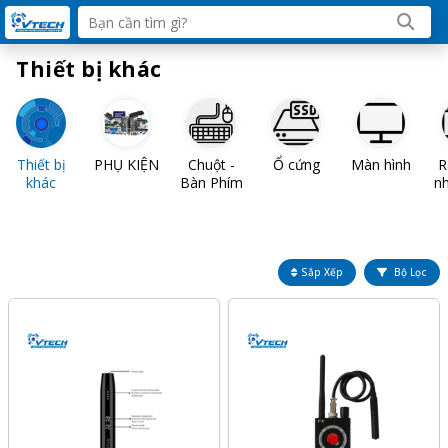
Thiết bị khác
Thiết bị
PHỤ KIỆN
Chuột -
Ổ cứng
Màn hình
R
khác
Bàn Phím
n
Sắp Xếp
Bộ Lọc