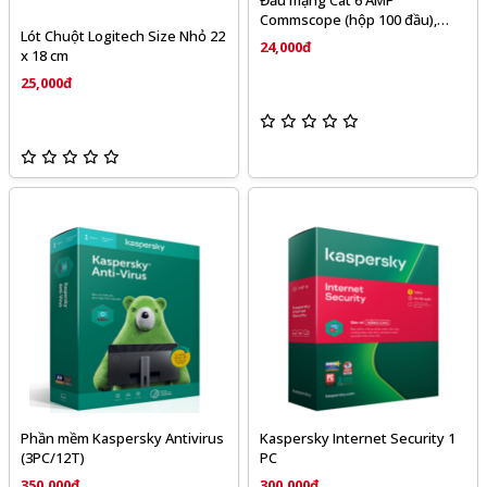
Đầu mạng Cat 6 AMP
Commscope (hộp 100 đầu),
Lót Chuột Logitech Size Nhỏ 22
chính hãng UTP-2111989-3
24,000đ
x 18 cm
25,000đ
Phần mềm Kaspersky Antivirus
Kaspersky Internet Security 1
(3PC/12T)
PC
350,000đ
300,000đ