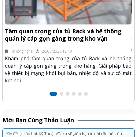
-Z
Q
Tầm quan trọng của tủ Rack và hệ thống
x
quản lý cáp gọn gàng trong kho vận
fi
Tin công nghệ
26/03/2026 12:43
n.
Kh
Khám phá tầm quan trọng của tủ Rack và hệ thống
mã
xư
quản lý cáp gọn gàng trong kho hàng. Giải pháp bảo
hảo
kỹ
vệ thiết bị mạng khỏi bụi bẩn, nhiệt độ và sự cố mất
kết nối.
Mời Bạn Cùng Thảo Luận