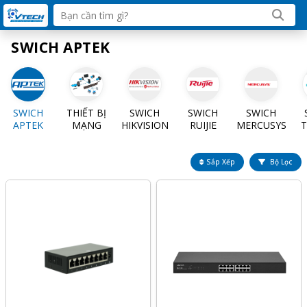
SWICH APTEK
SWICH
THIẾT BỊ
SWICH
SWICH
SWICH
APTEK
MẠNG
HIKVISION
RUIJIE
MERCUSYS
T
Sắp Xếp
Bộ Lọc