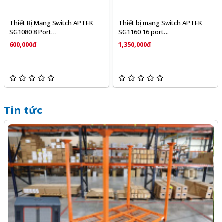
Thiết Bị Mạng Switch APTEK
Thiết bị mạng Switch APTEK
SG1080 8 Port
SG1160 16 port
10/100/1000Mbps
10/100/1000Mbps
600,000đ
1,350,000đ
Tin tức