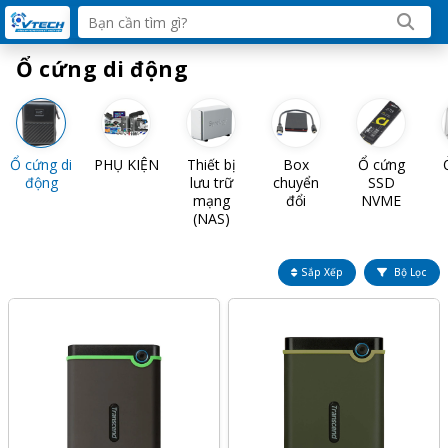
Ổ cứng di động
Ổ cứng di
PHỤ KIỆN
Thiết bị
Box
Ổ cứng
động
lưu trữ
chuyển
SSD
mạng
đổi
NVME
(NAS)
Sắp Xếp
Bộ Lọc