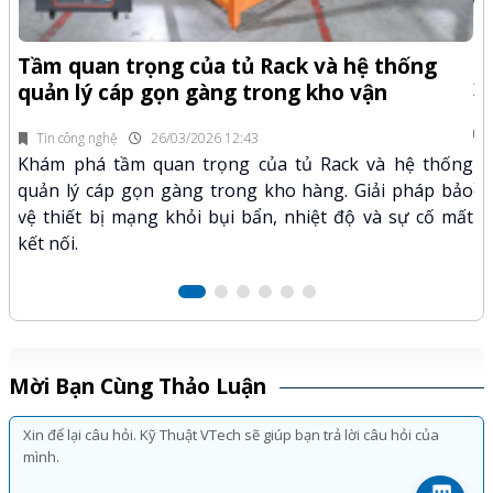
-Z
Q
Tầm quan trọng của tủ Rack và hệ thống
x
quản lý cáp gọn gàng trong kho vận
fi
Tin công nghệ
26/03/2026 12:43
n.
Kh
Khám phá tầm quan trọng của tủ Rack và hệ thống
mã
xư
quản lý cáp gọn gàng trong kho hàng. Giải pháp bảo
hảo
kỹ
vệ thiết bị mạng khỏi bụi bẩn, nhiệt độ và sự cố mất
kết nối.
Mời Bạn Cùng Thảo Luận