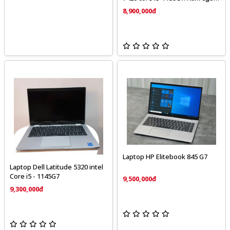
SSD 256GB / Vga Intel Iris Xe
8,900,000đ
Graphics/ Màn hình 14" Full HD
Laptop HP Elitebook 845 G7
Laptop Dell Latitude 5320 intel
Core i5 - 1145G7
9,500,000đ
9,300,000đ