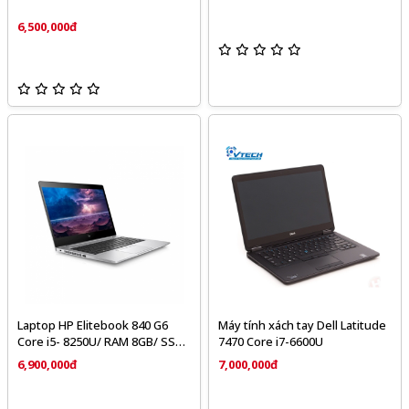
6,500,000đ
Laptop HP Elitebook 840 G6
Máy tính xách tay Dell Latitude
Core i5- 8250U/ RAM 8GB/ SSD
7470 Core i7-6600U
256GB/ Màn hình 14″ FHD
6,900,000đ
7,000,000đ