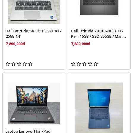
Dell Latitude 5400 i5 8365U 16G
Dell Latitude 7310 i5-10310U /
256G 14"
Ram 16GB / SSD 256GB / Màn
13.3″ FullHD
7,800,000đ
7,800,000đ
Laptop Lenovo ThinkPad