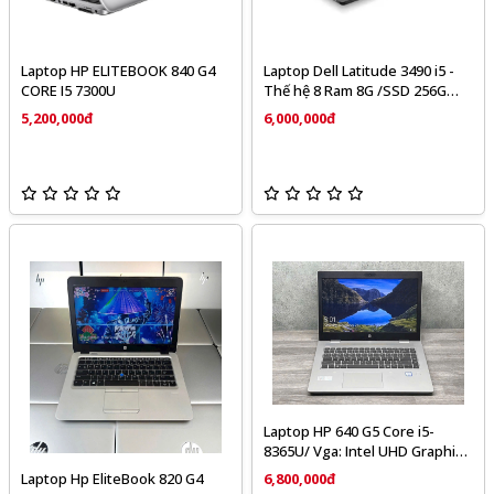
Laptop HP ELITEBOOK 840 G4
Laptop Dell Latitude 3490 i5 -
CORE I5 7300U
Thế hệ 8 Ram 8G /SSD 256G
/MH 14.0"
5,200,000đ
6,000,000đ
Laptop HP 640 G5 Core i5-
8365U/ Vga: Intel UHD Graphics
620/ Ram: 8GB DDR4 / SSD:
6,800,000đ
Laptop Hp EliteBook 820 G4
256GB / Màn hình 14inch FHD