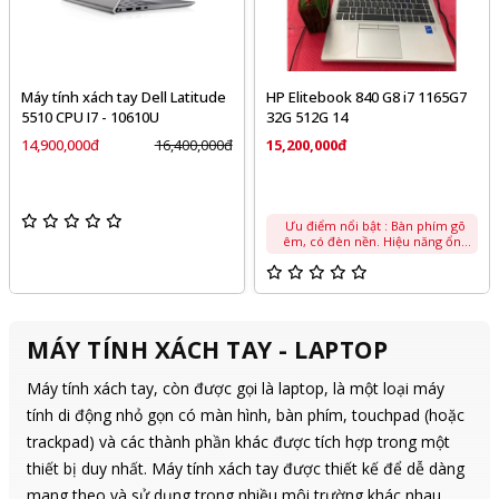
Máy tính xách tay Dell Latitude
HP Elitebook 840 G8 i7 1165G7
5510 CPU I7 - 10610U
32G 512G 14
14,900,000đ
16,400,000đ
15,200,000đ
Ưu điểm nổi bật : Bàn phím gõ
êm, có đèn nền. Hiệu năng ổn
định cho Word, Excel, Zoom, học
online, code. Nhiều cổng kết nối:
USB-A, USB-C Thunderbolt, HDMI.
Một số máy cũ có thể bị chai pin
sau thời gian dài sử dụng.
MÁY TÍNH XÁCH TAY - LAPTOP
Máy tính xách tay, còn được gọi là laptop, là một loại máy
tính di động nhỏ gọn có màn hình, bàn phím, touchpad (hoặc
trackpad) và các thành phần khác được tích hợp trong một
thiết bị duy nhất. Máy tính xách tay được thiết kế để dễ dàng
mang theo và sử dụng trong nhiều môi trường khác nhau.