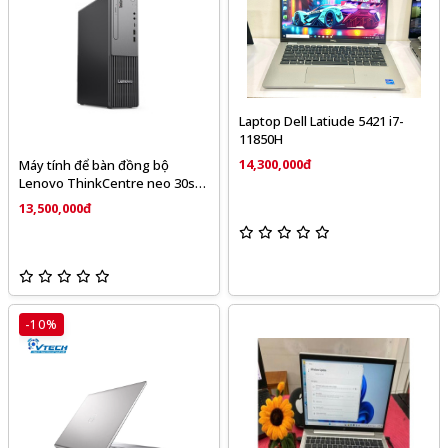
7-9 tiếng Hệ điều hành Windows
11 Pro bản quyền Trọng lượng
Khoảng 1.7kg – mỏng nhẹ, sang
trọng
Laptop Dell Latiude 5421 i7-
11850H
14,300,000đ
Máy tính để bàn đồng bộ
Lenovo ThinkCentre neo 30s
Gen 5 13DG0001VA
13,500,000đ
-10%