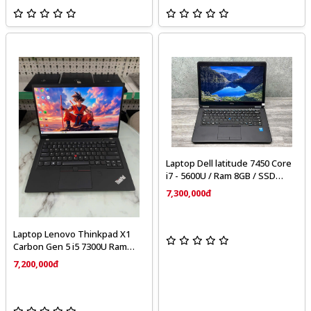
Laptop Dell latitude 7450 Core
i7 - 5600U / Ram 8GB / SSD
256GB / 14 inch FHD
7,300,000đ
Laptop Lenovo Thinkpad X1
Carbon Gen 5 i5 7300U Ram
8GB SSD 256GB 14.0” FHD
7,200,000đ