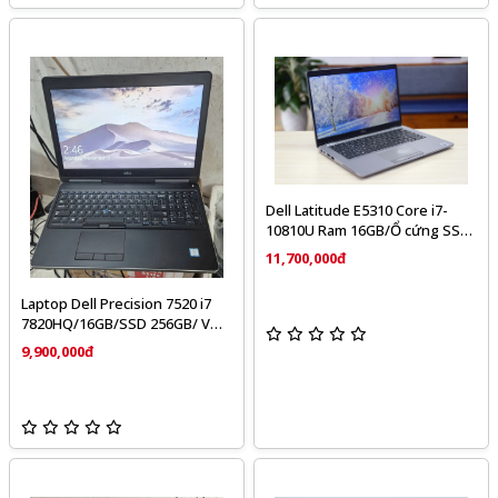
Dell Latitude E5310 Core i7-
10810U Ram 16GB/Ổ cứng SSD
512GB/Màn hình13.3″ Full HD
11,700,000đ
Laptop Dell Precision 7520 i7
7820HQ/16GB/SSD 256GB/ VGA
Ati W4150 /15.6″ FHD
9,900,000đ