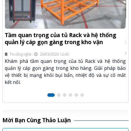
-Z
Q
Tầm quan trọng của tủ Rack và hệ thống
x
quản lý cáp gọn gàng trong kho vận
fi
Tin công nghệ
26/03/2026 12:43
n.
Kh
Khám phá tầm quan trọng của tủ Rack và hệ thống
mã
xư
quản lý cáp gọn gàng trong kho hàng. Giải pháp bảo
hảo
kỹ
vệ thiết bị mạng khỏi bụi bẩn, nhiệt độ và sự cố mất
kết nối.
Mời Bạn Cùng Thảo Luận