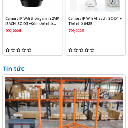
Camera IP Wifi thông minh 2MP
Camera IP Wifi AI Isachi SC-D1 +
ISACHI SC-D3 +Kèm thẻ nhớ
Thẻ nhớ 64GB
32GB
990,000đ
799,000đ
Tin tức