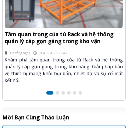
-Z
Q
Tầm quan trọng của tủ Rack và hệ thống
x
quản lý cáp gọn gàng trong kho vận
fi
Tin công nghệ
26/03/2026 12:43
n.
Kh
Khám phá tầm quan trọng của tủ Rack và hệ thống
mã
xư
quản lý cáp gọn gàng trong kho hàng. Giải pháp bảo
hảo
kỹ
vệ thiết bị mạng khỏi bụi bẩn, nhiệt độ và sự cố mất
kết nối.
Mời Bạn Cùng Thảo Luận