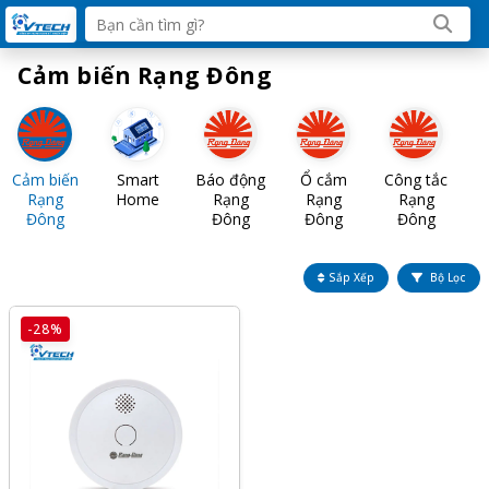
Cảm biến Rạng Đông
Cảm biến
Smart
Báo động
Ổ cắm
Công tắc
Rạng
Home
Rạng
Rạng
Rạng
Đông
Đông
Đông
Đông
Sắp Xếp
Bộ Lọc
-28%