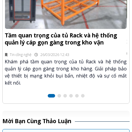
-Z
Q
Tầm quan trọng của tủ Rack và hệ thống
x
quản lý cáp gọn gàng trong kho vận
fi
Tin công nghệ
26/03/2026 12:43
n.
Kh
Khám phá tầm quan trọng của tủ Rack và hệ thống
mã
xư
quản lý cáp gọn gàng trong kho hàng. Giải pháp bảo
hảo
kỹ
vệ thiết bị mạng khỏi bụi bẩn, nhiệt độ và sự cố mất
kết nối.
Mời Bạn Cùng Thảo Luận