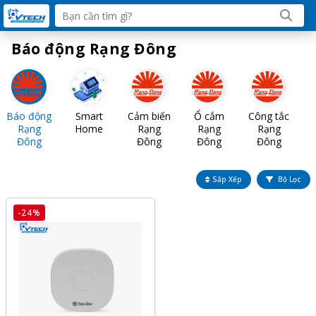
Báo động Rạng Đông
Báo động
Smart
Cảm biến
Ổ cắm
Công tắc
Rạng
Home
Rạng
Rạng
Rạng
Đông
Đông
Đông
Đông
Sắp Xếp
Bộ Lọc
-24%